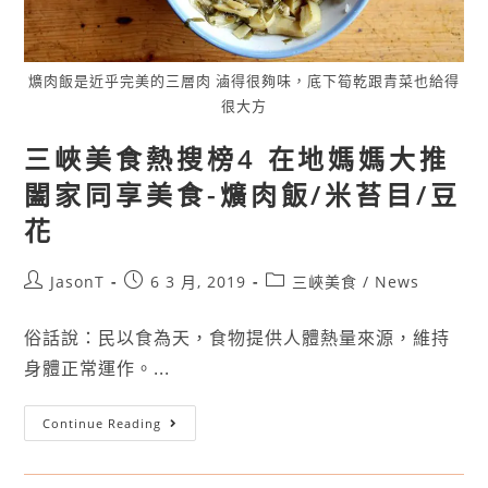
爌肉飯是近乎完美的三層肉 滷得很夠味，底下筍乾跟青菜也給得
很大方
三峽美食熱搜榜4 在地媽媽大推
闔家同享美食-爌肉飯/米苔目/豆
花
JasonT
6 3 月, 2019
三峽美食
/
News
俗話說：民以食為天，食物提供人體熱量來源，維持
身體正常運作。...
Continue Reading