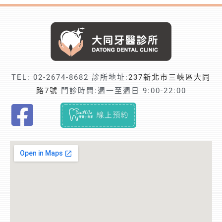
TEL:
02-2674-8682
診所地址:
237新北市三峽區大同
路7號
門診時間:週一至週日 9:00-22:00
F
i
n
d
t
r
u
s
t