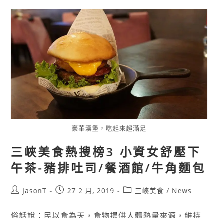
豪華漢堡，吃起來超滿足
三峽美食熱搜榜3 小資女舒壓下
午茶-豬排吐司/餐酒館/牛角麵包
JasonT
27 2 月, 2019
三峽美食
/
News
俗話說：民以食為天，食物提供人體熱量來源，維持