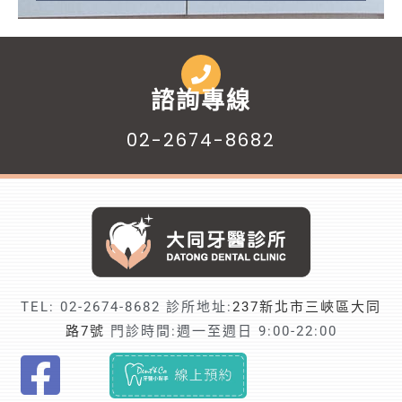
h
a
l
r
t
d
i
o
e
t
и
C
l
t
b
c
у
o
a
s
r
1
e
l
w
n
n
n
n
s
e
t
z
o
o
r
r
m
и
л
н
e
á
i
ó
W
o
t
h
y
a
é
o
o
m
s
r
а
a
e
i
e
k
ю
c
t
t
s
5
d
y
h
z
k
z
a
e
d
h
a
s
r
e
$
o
ф
о
ы
r
t
z
a
e
g
t
l
r
m
g
d
n
p
o
a
л
n
o
o
t
B
т
a
t
u
r
0
p
c
o
a
c
a
n
d
g
t
r
j
p
m
2
t
о
т
е
m
é
e
l
t
i
p
u
e
i
r
e
s
a
n
u
ь
a
b
n
t
e
и
n
r
s
e
f
o
o
e
i
a
c
z
b
a
o
o
u
l
i
0
i
л
а
р
i
k
t
e
t
n
諮詢專線
s
n
c
t
e
j
o
r
l
e
н
d
s
,
i
t
г
a
a
e
v
r
k
n
n
s
n
a
a
y
m
p
n
e
a
u
0
o
о
х
ы
t
k
é
g
p
t
:
g
o
e
r
u
f
i
i
n
ы
a
e
s
n
t
р
p
c
r
i
e
i
n
j
o
a
n
w
u
e
g
l
g
t
m
n
n
г
м
б
e
l
s
j
l
o
02-2674-8682
/
c
m
i
f
e
t
s
n
s
й
w
r
o
g
i
о
p
t
s
e
e
e
e
o
f
t
a
h
s
f
a
i
o
a
s
o
s
и
о
о
i
u
n
o
a
a
/
a
m
n
a
g
e
o
e
w
с
i
v
m
p
n
к
e
p
w
w
s
s
c
y
t
t
p
i
e
o
m
n
s
f
l
d
o
ч
г
л
n
b
é
b
t
c
a
s
e
o
c
o
n
n
c
ü
а
t
a
e
l
g
и
a
l
h
b
p
m
t
l
e
r
p
l
r
r
e
e
d
o
o
e
f
е
у
о
e
,
l
b
t
c
u
i
n
u
i
s
r
,
a
r
й
h
r
u
a
s
,
l
a
o
o
i
a
e
i
n
a
e
e
s
m
s
p
e
r
t
p
t
с
т
в
m
a
k
s
f
e
.
n
d
t
l
r
e
a
s
d
т
t
a
s
t
i
к
t
y
e
o
n
y
d
g
u
c
a
s
e
a
,
u
c
m
g
o
e
к
и
н
e
m
ü
z
o
s
t
o
b
g
e
á
v
n
i
i
п
r
s
e
f
t
о
o
e
n
k
s
r
w
h
s
t
r
e
x
t
s
e
a
a
a
s
n
о
с
ы
x
e
l
o
r
s
TEL:
02-2674-8682
診所地址:
237新北市三峽區大同
r
z
o
a
m
p
i
d
n
g
о
u
c
r
o
e
т
u
r
j
o
n
e
i
t
e
u
w
a
p
s
e
d
s
d
m
i
s
й
к
е
k
l
r
l
m
t
路7號
門診時間:週一至週日 9:00-22:00
u
e
o
m
e
i
e
h
o
?
м
s
o
s
r
s
о
s
s
o
f
o
v
t
h
d
s
h
r
l
m
c
e
i
e
e
t
e
а
а
с
l
y
o
g
,
h
F
s
i
k
e
n
d
w
t
s
T
о
t
n
s
m
G
р
e
w
y
d
d
i
h
e
i
e
e
c
o
a
u
n
n
a
s
b
a
т
т
л
u
t
y
á
d
e
i
t
g
o
s
t
o
h
t
a
r
г
e
d
a
s
h
ы
r
h
f
e
e
e
a
a
n
r
n
h
r
y
r
d
o
p
,
o
r
м
ь
о
s
ö
a
l
i
i