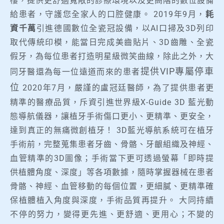
樓，提供更舒適寬敞的診療環境以及更高階的數位設備
給患者，守護您全家人的口腔健康。 2019年9月，
耗
資千萬
引進德國數位全瓷冠設備，以AI口掃及3D列印
取代傳統印模，能當日完成美齒貼片、3D齒雕、全瓷
假牙，為每位患者打造明星級微笑曲線，除此之外，大
提供VIP專屬停車
同牙醫還為
每一位遠道而來的患者
位
2020年7月，嚴謹的盧冠廷醫師，為了提供患者更
精準的醫療品質，斥資引進世界級X-Guide 3D 藍光動
態導航儀器，讓植牙手術傷口更小、更精準、更安全，
達到真正的無痛微創植牙！
3D藍光導航系統可在植牙
手術前，完整蒐集患者牙齒、骨骼、牙齦組織及神經、
血管精準的3D圖像；手術當下更可透過螢幕「即時提
供植體角度、深度」等各項數據，隨時掌握器械在患者
骨骼、神經、血管移動的每個位置，更細膩、更精準確
保植體植入角度與深度，手術品質再提升。
大同持續
不停的努力，變得更先進、更舒適、更用心；不變的