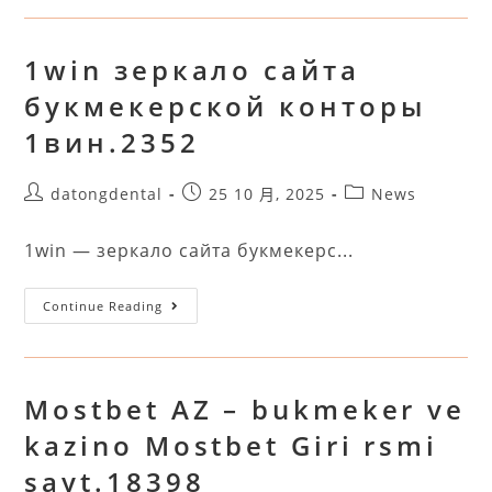
1win зеркало сайта
букмекерской конторы
1вин.2352
datongdental
25 10 月, 2025
News
1win — зеркало сайта букмекерс...
Continue Reading
Mostbet AZ – bukmeker ve
kazino Mostbet Giri rsmi
sayt.18398