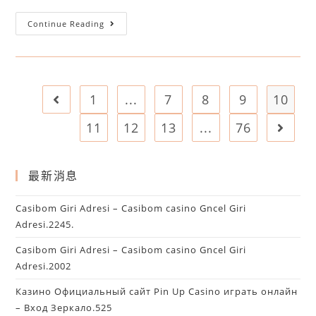
Continue Reading
1
...
7
8
9
10
11
12
13
...
76
最新消息
Casibom Giri Adresi – Casibom casino Gncel Giri
Adresi.2245.
Casibom Giri Adresi – Casibom casino Gncel Giri
Adresi.2002
Казино Официальный сайт Pin Up Casino играть онлайн
– Вход Зеркало.525