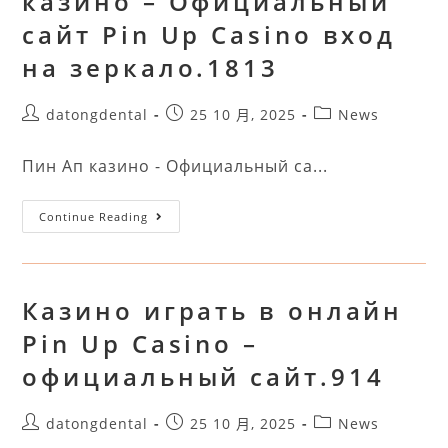
казино – Официальный
сайт Pin Up Casino вход
на зеркало.1813
datongdental
25 10 月, 2025
News
Пин Ап казино - Официальный са...
Continue Reading
Казино играть в онлайн
Pin Up Casino –
официальный сайт.914
datongdental
25 10 月, 2025
News