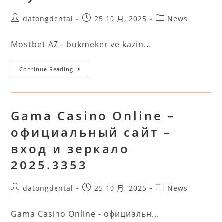
datongdental
25 10 月, 2025
News
Mostbet AZ - bukmeker ve kazin...
Continue Reading
Gama Casino Online –
официальный сайт –
вход и зеркало
2025.3353
datongdental
25 10 月, 2025
News
Gama Casino Online - официальн...