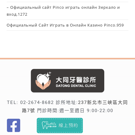
– Официальный сайт Pinco играть онлайн Зеркало и
вход.1272
Официальный Сайт Играть в Онлайн Казино Pinco.959
TEL:
02-2674-8682
診所地址:
237新北市三峽區大同
路7號
門診時間:週一至週日 9:00-22:00
F
i
n