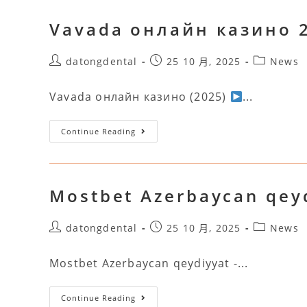
Vavada онлайн казино 
datongdental
25 10 月, 2025
News
Vavada онлайн казино (2025)
...
Continue Reading
Mostbet Azerbaycan qeyd
datongdental
25 10 月, 2025
News
Mostbet Azerbaycan qeydiyyat -...
Continue Reading