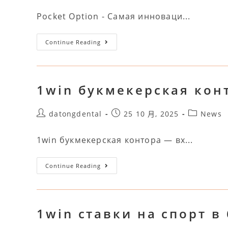
Pocket Option - Самая инноваци...
Continue Reading
1win букмекерская кон
datongdental
25 10 月, 2025
News
1win букмекерская контора — вх...
Continue Reading
1win ставки на спорт в