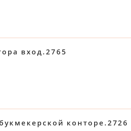
тора вход.2765
 букмекерской конторе.2726