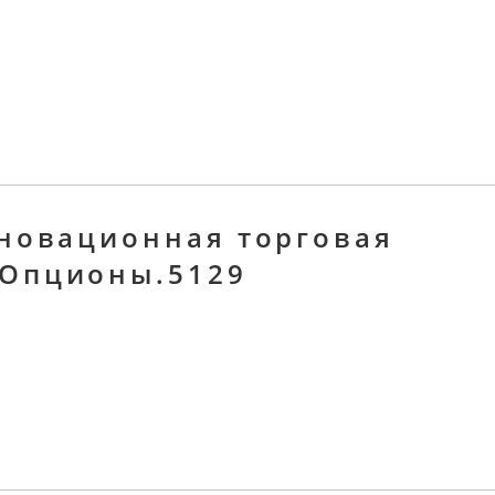
нновационная торговая
 Опционы.5129