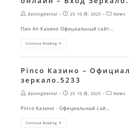
онлайн – Вход Зеркало
datongdental
25 10 月, 2025
News
Пин Ап Казино Официальный сайт...
Continue Reading
Pinco Казино – Официа
зеркало.5233
datongdental
25 10 月, 2025
News
Pinco Казино - Официальный сай...
Continue Reading