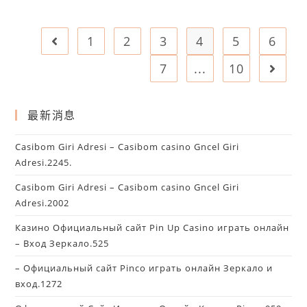
1
2
3
4
5
6
7
...
10
最新消息
Casibom Giri Adresi – Casibom casino Gncel Giri
Adresi.2245.
Casibom Giri Adresi – Casibom casino Gncel Giri
Adresi.2002
Казино Официальный сайт Pin Up Casino играть онлайн
– Вход Зеркало.525
– Официальный сайт Pinco играть онлайн Зеркало и
вход.1272