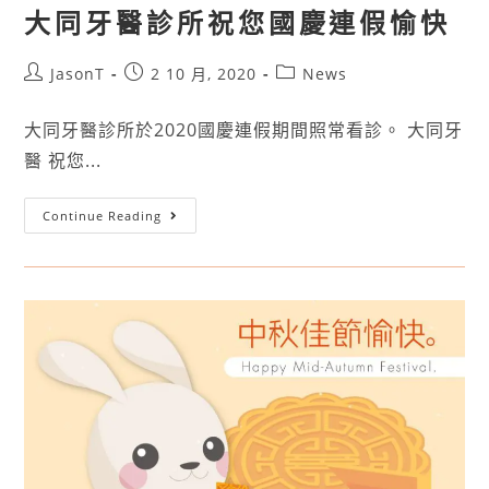
大同牙醫診所祝您國慶連假愉快
JasonT
2 10 月, 2020
News
大同牙醫診所於2020國慶連假期間照常看診。 大同牙
醫 祝您...
Continue Reading