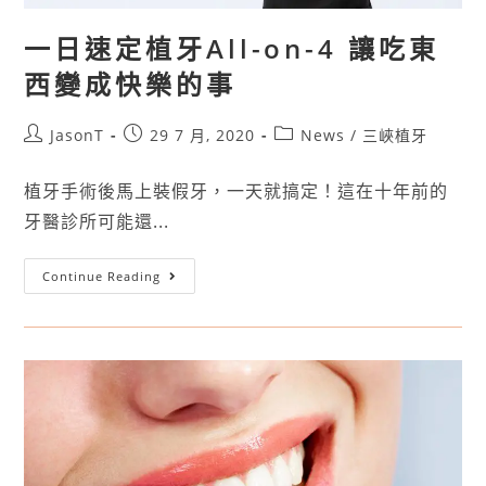
一日速定植牙All-on-4 讓吃東
西變成快樂的事
JasonT
29 7 月, 2020
News
/
三峽植牙
植牙手術後馬上裝假牙，一天就搞定！這在十年前的
牙醫診所可能還...
Continue Reading