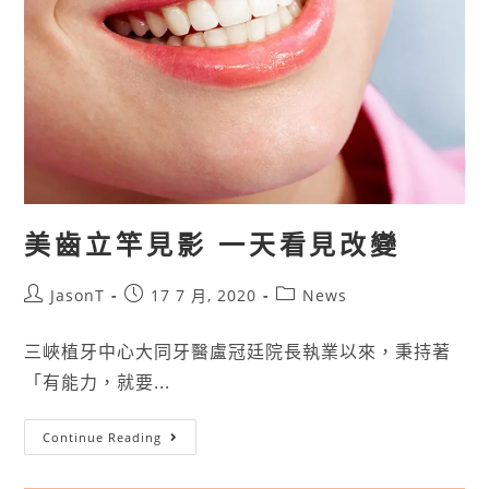
美齒立竿見影 一天看見改變
JasonT
17 7 月, 2020
News
三峽植牙中心大同牙醫盧冠廷院長執業以來，秉持著
「有能力，就要...
Continue Reading