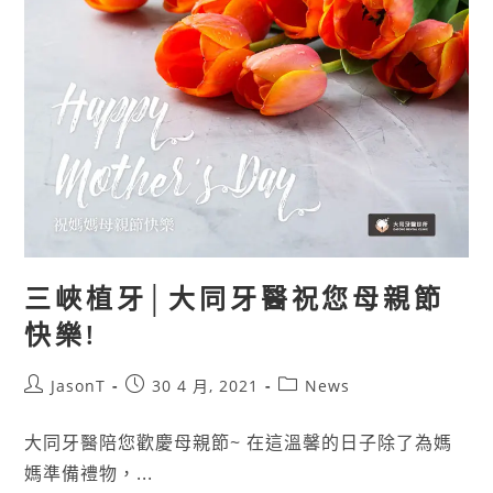
三峽植牙│大同牙醫祝您母親節
快樂!
JasonT
30 4 月, 2021
News
大同牙醫陪您歡慶母親節~ 在這溫馨的日子除了為媽
媽準備禮物，...