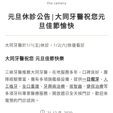
the camera
元旦休診公告|大同牙醫祝您元
旦佳節愉快
大同牙醫於1/1(五)休診，1/2(六)恢復看診
大同牙醫祝您 元旦佳節快樂
三峽牙醫推薦大同牙醫，在地服務多年，口碑良好，團
隊經驗豐富，備有多項旗艦級設備，提供
一日假牙
、
人
工植牙
、
全口重建
、
牙周病治療
、
拔智齒
、
健保治療
等
多項牙科專業醫療服務，開放週日全天候門診，歡迎來
電預約門診諮詢。
21 12 月, 2020