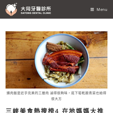
Menu
爌肉飯是近乎完美的三層肉 滷得很夠味，底下筍乾跟青菜也給得
很大方
三峽美食熱搜榜4 在地媽媽大推