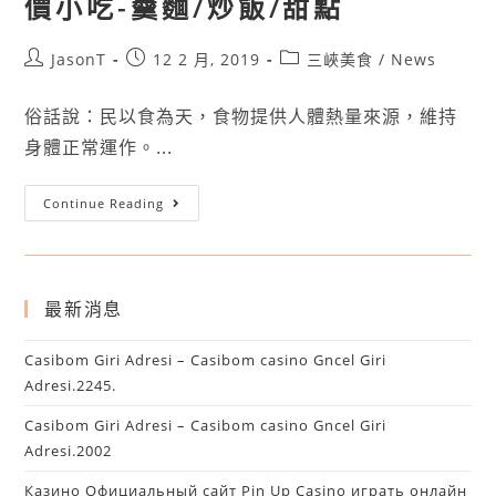
價小吃-羹麵/炒飯/甜點
JasonT
12 2 月, 2019
三峽美食
/
News
俗話說：民以食為天，食物提供人體熱量來源，維持
身體正常運作。...
Continue Reading
最新消息
Casibom Giri Adresi – Casibom casino Gncel Giri
Adresi.2245.
Casibom Giri Adresi – Casibom casino Gncel Giri
Adresi.2002
Казино Официальный сайт Pin Up Casino играть онлайн