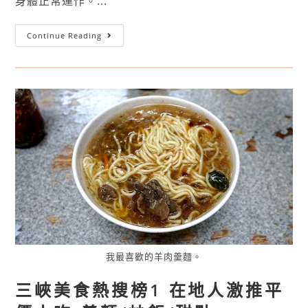
身體正常運作。...
Continue Reading
我最喜歡的羊肉羹麵。
三峽美食熱搜榜1 在地人激推平