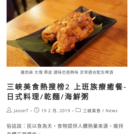
雞肉串 大塊 帶皮 調味也很夠味 非常適合配生啤酒
三峽美食熱搜榜2 上班族療癒餐-
日式料理/乾麵/海鮮粥
JasonT
19 2 月, 2019
三峽美食
/
News
俗話說：民以食為天，食物提供人體熱量來源，維持