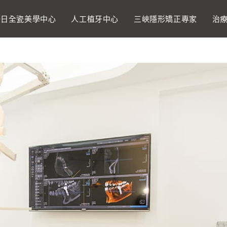
一日全瓷美學中心
人工植牙中心
三峽隱形矯正專家
治