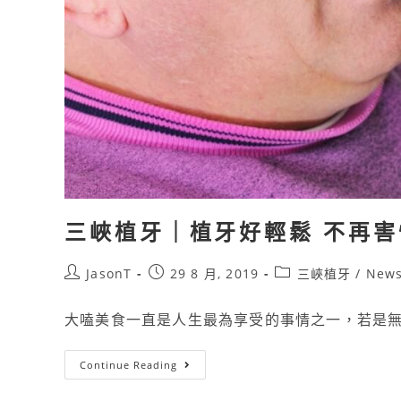
三峽植牙｜植牙好輕鬆 不再
JasonT
29 8 月, 2019
三峽植牙
/
New
大嗑美食一直是人生最為享受的事情之一，若是無法
Continue Reading