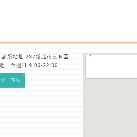
診所地址:
237新北市三峽區
一至週日 9:00-22:00