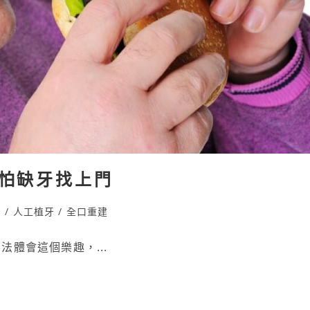
害怕缺牙找上門
s
/
人工植牙
/
全口重建
體會這個樂趣，...