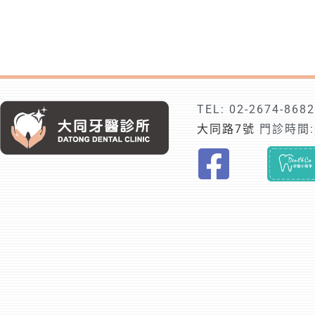
TEL:
02-2674-8682
大同路7號
門診時間:週
F
i
n
d
t
r
u
s
t