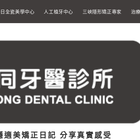
一日全瓷美學中心
人工植牙中心
三峽隱形矯正專家
治
蒂隱適美矯正日記 分享真實感受