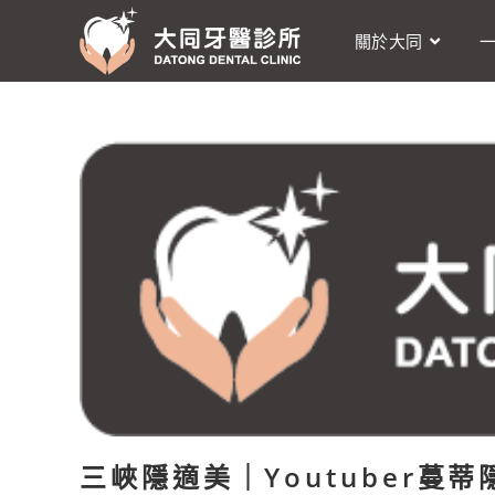
關於大同
三峽隱適美｜Youtuber蔓