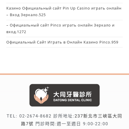
Казино Официальный сайт Pin Up Casino играть онлайн
– Вход Зеркало.525
– Официальный сайт Pinco играть онлайн Зеркало и
вход.1272
Официальный Сайт Играть в Онлайн Казино Pinco.959
TEL:
02-2674-8682
診所地址:
237新北市三峽區大同
路7號
門診時間:週一至週日 9:00-22:00