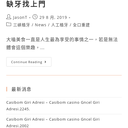
缺牙找上門
JasonT
29 8 月, 2019
三峽植牙
/
News
/
人工植牙
/
全口重建
大嗑美食一直是人生最為享受的事情之一，若是無法
體會這個樂趣，...
Continue Reading
最新消息
Casibom Giri Adresi – Casibom casino Gncel Giri
Adresi.2245.
Casibom Giri Adresi – Casibom casino Gncel Giri
Adresi.2002