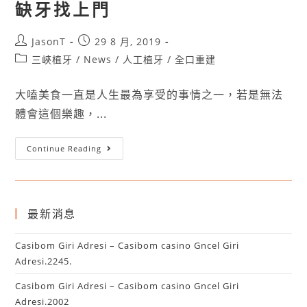
缺牙找上門
JasonT
29 8 月, 2019
三峽植牙
/
News
/
人工植牙
/
全口重建
大嗑美食一直是人生最為享受的事情之一，若是無法
體會這個樂趣，...
Continue Reading
最新消息
Casibom Giri Adresi – Casibom casino Gncel Giri
Adresi.2245.
Casibom Giri Adresi – Casibom casino Gncel Giri
Adresi.2002