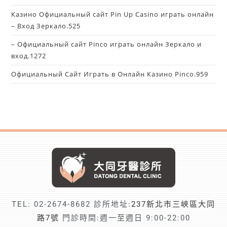
Казино Официальный сайт Pin Up Casino играть онлайн
– Вход Зеркало.525
– Официальный сайт Pinco играть онлайн Зеркало и
вход.1272
Официальный Сайт Играть в Онлайн Казино Pinco.959
TEL:
02-2674-8682
診所地址:
237新北市三峽區大同
路7號
門診時間:週一至週日 9:00-22:00