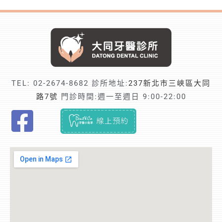
TEL:
02-2674-8682
診所地址:
237新北市三峽區大同
路7號
門診時間:週一至週日 9:00-22:00
F
i
n
d
t
r
u
s
t