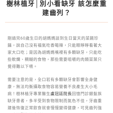
樹林植牙│別小看缺牙 該怎麼重
建齒列？
剛過完60歲生日的胡媽媽談到生日當天的菜餚珍
饈，說自己沒有福氣吃香喝辣，只能眼睜睜看著大
家大口吃；是因為胡媽媽嘴裡有多顆缺牙，只能吃
些軟爛、稠糊的食物，那些需要咀嚼的肉類菜葉只
覺得難以下嚥。
需要注意的是，全口若有多顆缺牙會影響全身健
康，無法均衡攝取食物容易營養不良產生大小毛
病！樹林植牙專業醫生
盧冠廷院長
回憶門診銀髮族
缺牙患者，多半受到食物限制而氣色不佳，牙齒重
建後恢復正常飲食就會慢慢變得健康，可見齒列強