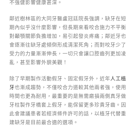
不強健影響健康甚深。
鄰近樹林區的大同牙醫盧冠廷院長強調，缺牙在短
期內似乎沒什麼影響，但長期來看咬合施力不平衡
對顳顎關節負擔增加，易引起發炎疼痛；鄰近牙也
會逐漸往缺牙處傾倒形成清潔死角；而對咬牙少了
受力的力量漸漸伸長，一切只會讓口腔齒列更加凌
亂，甚至影響外貌美觀！
除了早期製作活動假牙、固定假牙外，近年
人工植
牙
也漸成趨勢，不僅咬合力道較其他兩者強，使用
時間也更為耐用，最重要的是無需磨損兩側真牙做
牙柱製作牙橋套上假牙，能保留更多珍貴牙齒。因
此會建議患者若經濟條件許可的話，以植牙代替重
建缺牙是目前最合適的選項。