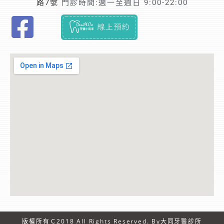
路7號
門診時間:週一至週日 9:00-22:00
F
i
n
d
t
r
u
s
t
e
d
r
e
c
o
m
版權所有Ｃ2018 All Rights Reserved. By大同牙醫診所