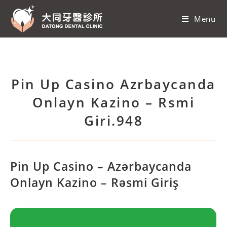
Menu
Pin Up Casino Azrbaycanda
Onlayn Kazino – Rsmi
Giri.948
Pin Up Casino – Azərbaycanda
Onlayn Kazino – Rəsmi Giriş