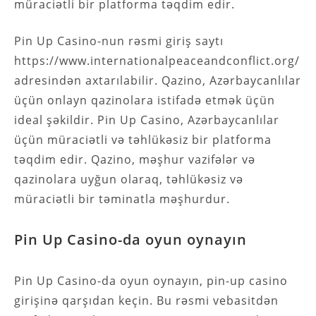
müraciətli bir platforma təqdim edir.
Pin Up Casino-nun rəsmi giriş saytı
https://www.internationalpeaceandconflict.org/
adresindən axtarılabilir. Qazino, Azərbaycanlılar
üçün onlayn qazinolara istifadə etmək üçün
ideal şəkildir. Pin Up Casino, Azərbaycanlılar
üçün müraciətli və təhlükəsiz bir platforma
təqdim edir. Qazino, məşhur vazifələr və
qazinolara uyğun olaraq, təhlükəsiz və
müraciətli bir təminatla məşhurdur.
Pin Up Casino-da oyun oynayın
Pin Up Casino-da oyun oynayın, pin-up casino
girişinə qarşıdan keçin. Bu rəsmi vebasitdən