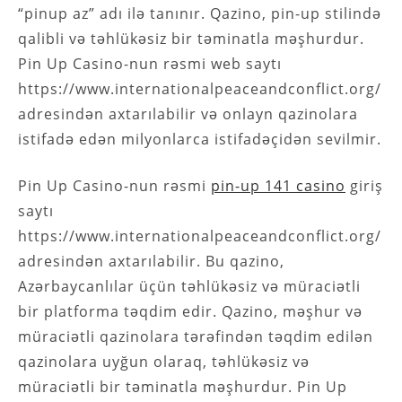
“pinup az” adı ilə tanınır. Qazino, pin-up stilində
qalibli və təhlükəsiz bir təminatla məşhurdur.
Pin Up Casino-nun rəsmi web saytı
https://www.internationalpeaceandconflict.org/
adresindən axtarılabilir və onlayn qazinolara
istifadə edən milyonlarca istifadəçidən sevilmir.
Pin Up Casino-nun rəsmi
pin-up 141 casino
giriş
saytı
https://www.internationalpeaceandconflict.org/
adresindən axtarılabilir. Bu qazino,
Azərbaycanlılar üçün təhlükəsiz və müraciətli
bir platforma təqdim edir. Qazino, məşhur və
müraciətli qazinolara tərəfindən təqdim edilən
qazinolara uyğun olaraq, təhlükəsiz və
müraciətli bir təminatla məşhurdur. Pin Up