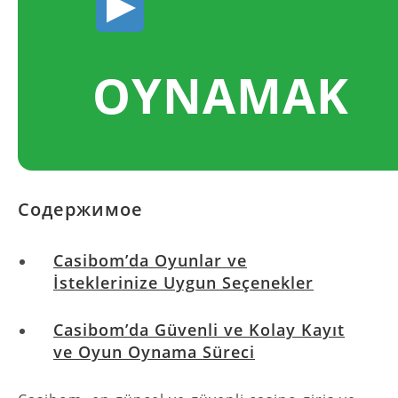
OYNAMAK
Содержимое
Casibom’da Oyunlar ve
İsteklerinize Uygun Seçenekler
Casibom’da Güvenli ve Kolay Kayıt
ve Oyun Oynama Süreci