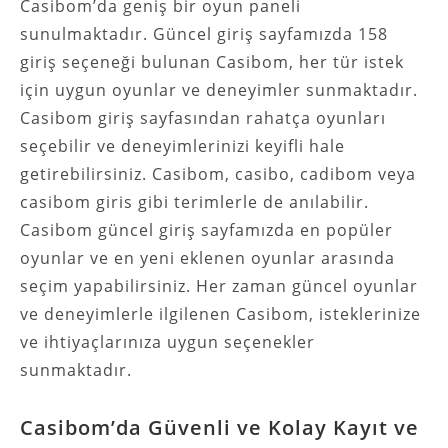
Casibom’da geniş bir oyun paneli
sunulmaktadır. Güncel giriş sayfamızda 158
giriş seçeneği bulunan Casibom, her tür istek
için uygun oyunlar ve deneyimler sunmaktadır.
Casibom giriş sayfasından rahatça oyunları
seçebilir ve deneyimlerinizi keyifli hale
getirebilirsiniz. Casibom, casibo, cadibom veya
casibom giris gibi terimlerle de anılabilir.
Casibom güncel giriş sayfamızda en popüler
oyunlar ve en yeni eklenen oyunlar arasında
seçim yapabilirsiniz. Her zaman güncel oyunlar
ve deneyimlerle ilgilenen Casibom, isteklerinize
ve ihtiyaçlarınıza uygun seçenekler
sunmaktadır.
Casibom’da Güvenli ve Kolay Kayıt ve