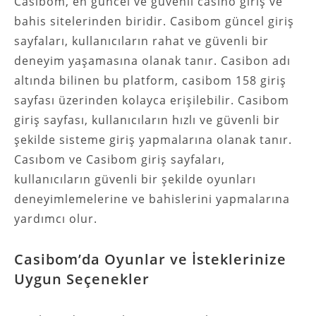
Casibom, en güncel ve güvenli casino giriş ve
bahis sitelerinden biridir. Casibom güncel giriş
sayfaları, kullanıcıların rahat ve güvenli bir
deneyim yaşamasına olanak tanır. Casibon adı
altında bilinen bu platform, casibom 158 giriş
sayfası üzerinden kolayca erişilebilir. Casibom
giriş sayfası, kullanıcıların hızlı ve güvenli bir
şekilde sisteme giriş yapmalarına olanak tanır.
Casıbom ve Casibom giriş sayfaları,
kullanıcıların güvenli bir şekilde oyunları
deneyimlemelerine ve bahislerini yapmalarına
yardımcı olur.
Casibom’da Oyunlar ve İsteklerinize
Uygun Seçenekler