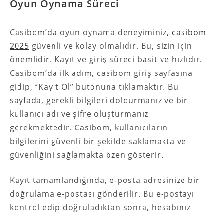
Oyun Oynama Süreci
Casibom’da oyun oynama deneyiminiz,
casibom
2025
güvenli ve kolay olmalıdır. Bu, sizin için
önemlidir. Kayıt ve giriş süreci basit ve hızlıdır.
Casibom’da ilk adım, casibom giriş sayfasına
gidip, “Kayıt Ol” butonuna tıklamaktır. Bu
sayfada, gerekli bilgileri doldurmanız ve bir
kullanıcı adı ve şifre oluşturmanız
gerekmektedir. Casibom, kullanıcıların
bilgilerini güvenli bir şekilde saklamakta ve
güvenliğini sağlamakta özen gösterir.
Kayıt tamamlandığında, e-posta adresinize bir
doğrulama e-postası gönderilir. Bu e-postayı
kontrol edip doğruladıktan sonra, hesabınız