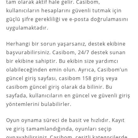
tam olarak aktif hale gelir. Casibom,
kullanıcıların hesaplarını güvenli tutmak için
güçlü şifre gerekliliği ve e-posta doğrulamasını
uygulamaktadır.
Herhangi bir sorun yaşarsanız, destek ekibine
başvurabilirsiniz. Casibom, 24/7 destek sunan
bir ekibine sahiptir. Bu ekibin size yardımcı
olabileceğinden emin olun. Ayrıca, Casibom’un
güncel giriş sayfası, casibom 158 giriş veya
casibom güncel giriş olarak da bilinir. Bu
sayfada, kullanıcıların en güncel ve güvenli giriş
yöntemlerini bulabilirler.
Oyun oynama süreci de basit ve hızlıdır. Kayıt
ve giriş tamamlandığında, oyunları seçip
oynayabilirsiniz. Casibom, çeşitli kategorilerde