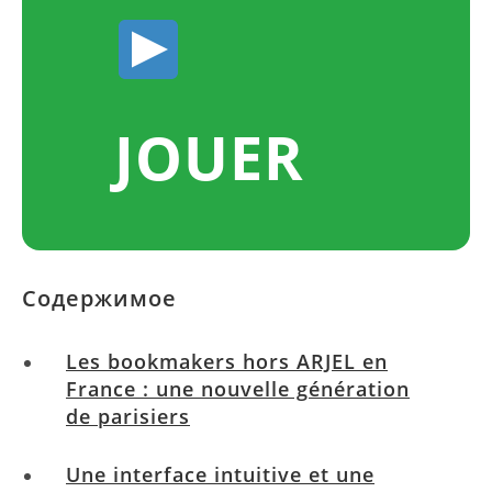
JOUER
Содержимое
Les bookmakers hors ARJEL en
France : une nouvelle génération
de parisiers
Une interface intuitive et une