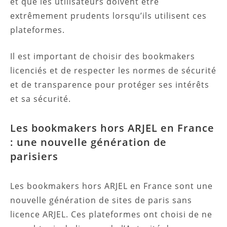
et que les utilisateurs doivent être
extrêmement prudents lorsqu’ils utilisent ces
plateformes.
Il est important de choisir des bookmakers
licenciés et de respecter les normes de sécurité
et de transparence pour protéger ses intérêts
et sa sécurité.
Les bookmakers hors ARJEL en France
: une nouvelle génération de
parisiers
Les bookmakers hors ARJEL en France sont une
nouvelle génération de sites de paris sans
licence ARJEL. Ces plateformes ont choisi de ne