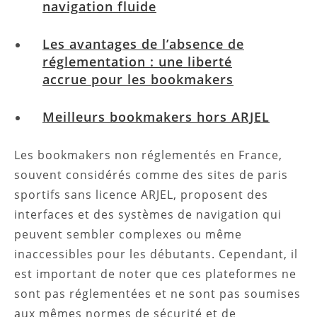
navigation fluide
Les avantages de l’absence de
réglementation : une liberté
accrue pour les bookmakers
Meilleurs bookmakers hors ARJEL
Les bookmakers non réglementés en France,
souvent considérés comme des sites de paris
sportifs sans licence ARJEL, proposent des
interfaces et des systèmes de navigation qui
peuvent sembler complexes ou même
inaccessibles pour les débutants. Cependant, il
est important de noter que ces plateformes ne
sont pas réglementées et ne sont pas soumises
aux mêmes normes de sécurité et de