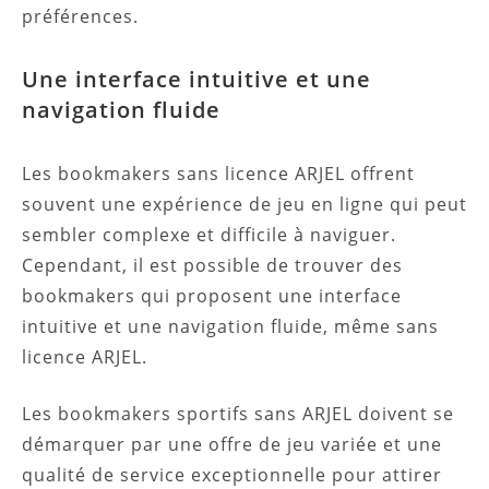
préférences.
Une interface intuitive et une
navigation fluide
Les bookmakers sans licence ARJEL offrent
souvent une expérience de jeu en ligne qui peut
sembler complexe et difficile à naviguer.
Cependant, il est possible de trouver des
bookmakers qui proposent une interface
intuitive et une navigation fluide, même sans
licence ARJEL.
Les bookmakers sportifs sans ARJEL doivent se
démarquer par une offre de jeu variée et une
qualité de service exceptionnelle pour attirer