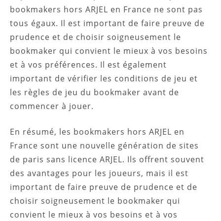
bookmakers hors ARJEL en France ne sont pas
tous égaux. Il est important de faire preuve de
prudence et de choisir soigneusement le
bookmaker qui convient le mieux à vos besoins
et à vos préférences. Il est également
important de vérifier les conditions de jeu et
les règles de jeu du bookmaker avant de
commencer à jouer.
En résumé, les bookmakers hors ARJEL en
France sont une nouvelle génération de sites
de paris sans licence ARJEL. Ils offrent souvent
des avantages pour les joueurs, mais il est
important de faire preuve de prudence et de
choisir soigneusement le bookmaker qui
convient le mieux à vos besoins et à vos