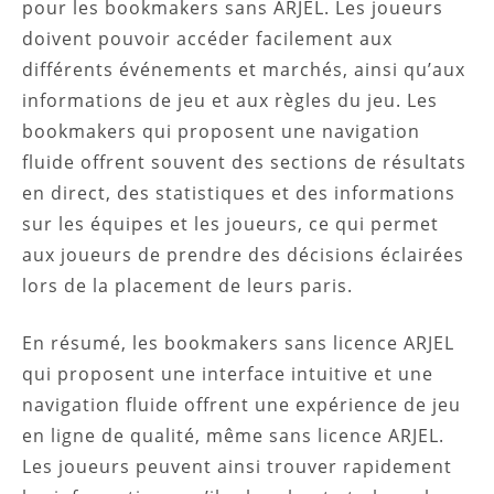
pour les bookmakers sans ARJEL. Les joueurs
doivent pouvoir accéder facilement aux
différents événements et marchés, ainsi qu’aux
informations de jeu et aux règles du jeu. Les
bookmakers qui proposent une navigation
fluide offrent souvent des sections de résultats
en direct, des statistiques et des informations
sur les équipes et les joueurs, ce qui permet
aux joueurs de prendre des décisions éclairées
lors de la placement de leurs paris.
En résumé, les bookmakers sans licence ARJEL
qui proposent une interface intuitive et une
navigation fluide offrent une expérience de jeu
en ligne de qualité, même sans licence ARJEL.
Les joueurs peuvent ainsi trouver rapidement