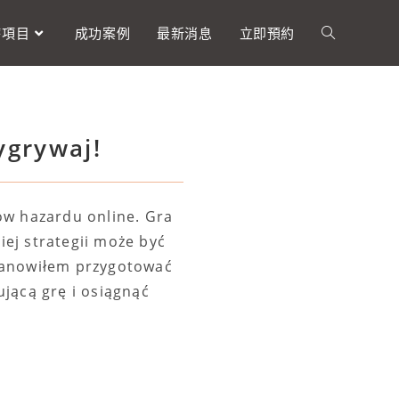
療項目
成功案例
最新消息
立即預約
ygrywaj!
ów hazardu online. Gra
iej strategii może być
stanowiłem przygotować
ującą grę i osiągnąć