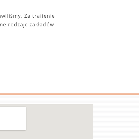
wiliśmy. Za trafienie
nne rodzaje zakładów
.