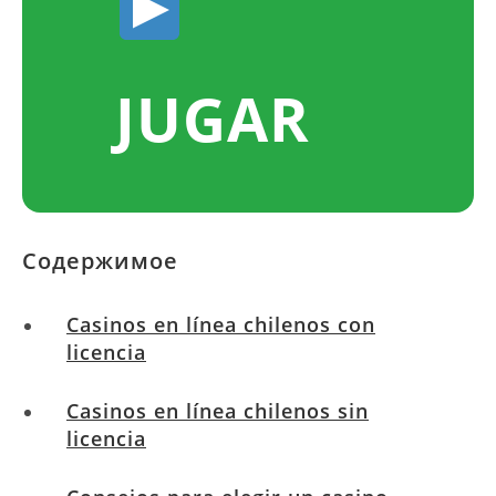
JUGAR
Содержимое
Casinos en línea chilenos con
licencia
Casinos en línea chilenos sin
licencia