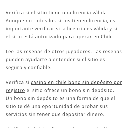
Verifica si el sitio tiene una licencia válida.
Aunque no todos los sitios tienen licencia, es
importante verificar si la licencia es válida y si
el sitio está autorizado para operar en Chile.
Lee las reseñas de otros jugadores. Las reseñas
pueden ayudarte a entender si el sitio es
seguro y confiable.
Verifica si
casino en chile bono sin depósito por
registro
el sitio ofrece un bono sin depósito.
Un bono sin depósito es una forma de que el
sitio te dé una oportunidad de probar sus
servicios sin tener que depositar dinero.