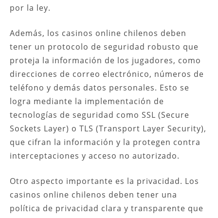
por la ley.
Además, los casinos online chilenos deben
tener un protocolo de seguridad robusto que
proteja la información de los jugadores, como
direcciones de correo electrónico, números de
teléfono y demás datos personales. Esto se
logra mediante la implementación de
tecnologías de seguridad como SSL (Secure
Sockets Layer) o TLS (Transport Layer Security),
que cifran la información y la protegen contra
interceptaciones y acceso no autorizado.
Otro aspecto importante es la privacidad. Los
casinos online chilenos deben tener una
política de privacidad clara y transparente que