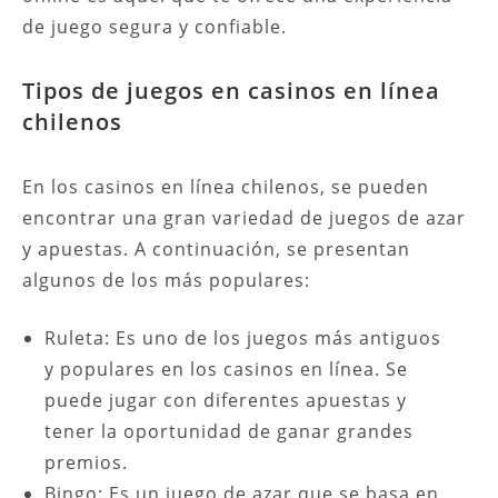
de juego segura y confiable.
Tipos de juegos en casinos en línea
chilenos
En los casinos en línea chilenos, se pueden
encontrar una gran variedad de juegos de azar
y apuestas. A continuación, se presentan
algunos de los más populares:
Ruleta: Es uno de los juegos más antiguos
y populares en los casinos en línea. Se
puede jugar con diferentes apuestas y
tener la oportunidad de ganar grandes
premios.
Bingo: Es un juego de azar que se basa en