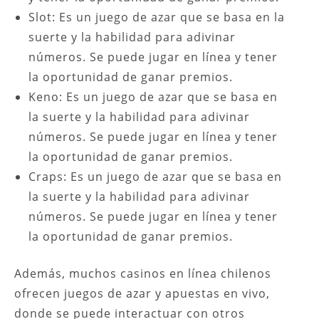
Slot: Es un juego de azar que se basa en la
suerte y la habilidad para adivinar
números. Se puede jugar en línea y tener
la oportunidad de ganar premios.
Keno: Es un juego de azar que se basa en
la suerte y la habilidad para adivinar
números. Se puede jugar en línea y tener
la oportunidad de ganar premios.
Craps: Es un juego de azar que se basa en
la suerte y la habilidad para adivinar
números. Se puede jugar en línea y tener
la oportunidad de ganar premios.
Además, muchos casinos en línea chilenos
ofrecen juegos de azar y apuestas en vivo,
donde se puede interactuar con otros