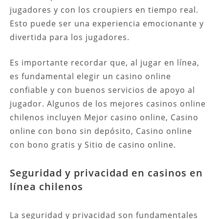
jugadores y con los croupiers en tiempo real.
Esto puede ser una experiencia emocionante y
divertida para los jugadores.
Es importante recordar que, al jugar en línea,
es fundamental elegir un casino online
confiable y con buenos servicios de apoyo al
jugador. Algunos de los mejores casinos online
chilenos incluyen Mejor casino online, Casino
online con bono sin depósito, Casino online
con bono gratis y Sitio de casino online.
Seguridad y privacidad en casinos en
línea chilenos
La seguridad y privacidad son fundamentales