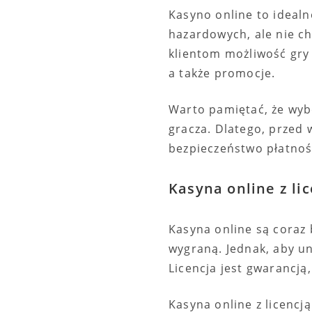
Kasyno online to idealn
hazardowych, ale nie c
klientom możliwość gry 
a także promocje.
Warto pamiętać, że wyb
gracza. Dlatego, przed 
bezpieczeństwo płatnoś
Kasyna online z li
Kasyna online są coraz 
wygraną. Jednak, aby un
Licencja jest gwarancją,
Kasyna online z licencj