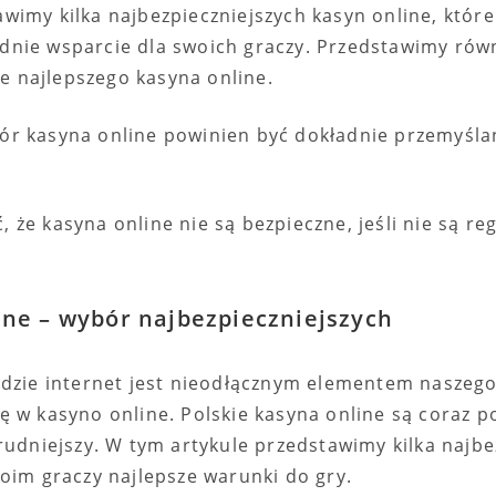
wimy kilka najbezpieczniejszych kasyn online, któr
dnie wsparcie dla swoich graczy. Przedstawimy równ
 najlepszego kasyna online.
r kasyna online powinien być dokładnie przemyślany
 że kasyna online nie są bezpieczne, jeśli nie są r
ine – wybór najbezpieczniejszych
gdzie internet jest nieodłącznym elementem naszego 
ę w kasyno online. Polskie kasyna online są coraz p
trudniejszy. W tym artykule przedstawimy kilka najb
woim graczy najlepsze warunki do gry.