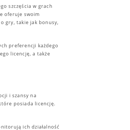
ego szczęścia w grach
ne oferuje swoim
 gry, takie jak bonusy,
ych preferencji każdego
go licencję, a także
cji i szansy na
tóre posiada licencję.
nitorują ich działalność