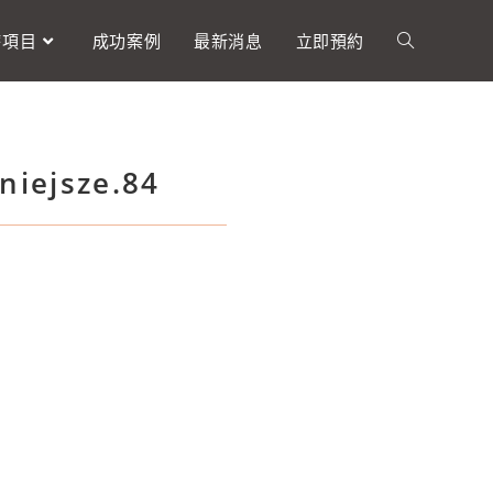
療項目
成功案例
最新消息
立即預約
niejsze.84