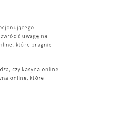
mocjonującego
y zwrócić uwagę na
nline, które pragnie
dza, czy kasyna online
yna online, które
: