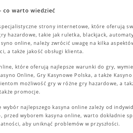
– co warto wiedzieć
pecjalistyczne strony internetowe, które oferują s
ry hazardowe, takie jak ruletka, blackjack, automaty
syno online, należy zwrócić uwagę na kilka aspektów,
, a także jakość obsługi klienta.
line, które oferują najlepsze warunki do gry, wymi
 Kasyno Online, Gry Kasynowe Polska, a także Kasyn
lientom możliwość gry w różne gry hazardowe, a tak
 także promocje.
e wybór najlepszego kasyna online zależy od indywi
, przed wyborem kasyna online, warto dokładnie spr
łatności, aby uniknąć problemów w przyszłości.