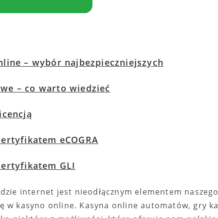
nline – wybór najbezpieczniejszych
we – co warto wiedzieć
icencją
 certyfikatem eCOGRA
certyfikatem GLI
gdzie internet jest nieodłącznym elementem naszego 
ę w kasyno online. Kasyna online automatów, gry ka