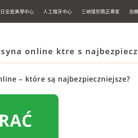
一日全瓷美學中心
人工植牙中心
三峽隱形矯正專家
治
asyna online ktre s najbezpiecz
line – które są najbezpieczniejsze?
RAĆ