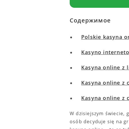
Содержимое
Polskie kasyna o
Kasyno interneto
Kasyna online z l
Kasyna online z
Kasyna online z 
W dzisiejszym świecie, 
osób decyduje się na gr