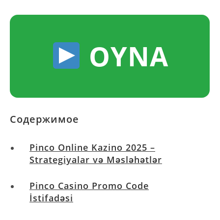
OYNA
Содержимое
Pinco Online Kazino 2025 –
Strategiyalar və Məsləhətlər
Pinco Casino Promo Code
İstifadəsi