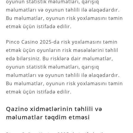
oyunun statistik məlumatları, qarışıq
məlumatları və oyunun təhlili ilə əlaqədardır.
Bu məlumatlar, oyunun risk yoxlamasını təmin
etmək üçün istifadə edilir.
Pinco Casino 2025-da risk yoxlamasını təmin
etmək üçün oyunların risk məsələlərini təhlil
edə bilərsiniz. Bu risklərə dair məlumatlar,
oyunun statistik məlumatları, qarışıq
məlumatları və oyunun təhlili ilə əlaqədardır.
Bu məlumatlar, oyunun risk yoxlamasını təmin
etmək üçün istifadə edilir.
Qazino xidmətlərinin təhlili və
məlumatlar təqdim etməsi