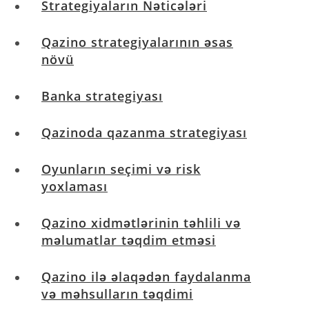
Strategiyaların Nəticələri
Qazino strategiyalarının əsas
növü
Banka strategiyası
Qazinoda qazanma strategiyası
Oyunların seçimi və risk
yoxlaması
Qazino xidmətlərinin təhlili və
məlumatlar təqdim etməsi
Qazino ilə əlaqədən faydalanma
və məhsulların təqdimi