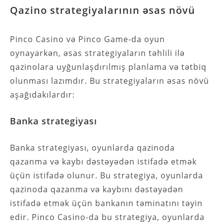
Qazino strategiyalarının əsas növü
Pinco Casino və Pinco Game-da oyun
oynayarkən, əsas strategiyaların təhlili ilə
qazinolara uyğunlaşdırılmış planlama və tətbiq
olunması lazımdır. Bu strategiyaların əsas növü
aşağıdakılardır:
Banka strategiyası
Banka strategiyası, oyunlarda qazinoda
qazanma və kaybı dəstəyədən istifadə etmək
üçün istifadə olunur. Bu strategiya, oyunlarda
qazinoda qazanma və kaybını dəstəyədən
istifadə etmək üçün bankanın təminatını təyin
edir. Pinco Casino-da bu strategiya, oyunlarda