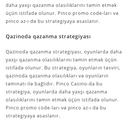
daha yaxşı qazanma olasılıklarını təmin etmək
üçün istifadə olunur. Pinco promo code-ları və
pinco az-ı də bu strategiyaya əsaslanır.
Qazinoda qazanma strategiyası
Qazinoda qazanma strategiyası, oyunlarda daha
yaxşı qazanma olasılıklarını təmin etmək üçün
istifadə olunur. Bu strategiya, oyunların təsviri,
qazinoda qazanma olasılıkları və oyunların
təminatı ilə bağlıdır. Pinco Casino-da bu
strategiya, oyunlarda daha yaxşı qazanma
olasılıklarını təmin etmək üçün istifadə olunur.
Pinco promo code-ları və pinco az-ı də bu
strategiyaya əsaslanır.