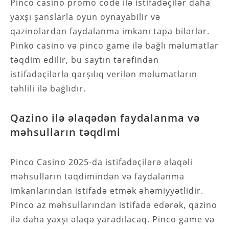
Pinco casino promo code ilə istifadəçilər daha
yaxşı şanslarla oyun oynayabilir və
qazinolardan faydalanma imkanı tapa bilərlər.
Pinko casino və pinco game ilə bağlı məlumatlar
təqdim edilir, bu saytın tərəfindən
istifadəçilərlə qarşılıq verilən məlumatların
təhlili ilə bağlıdır.
Qazino ilə əlaqədən faydalanma və
məhsulların təqdimi
Pinco Casino 2025-da istifadəçilərə əlaqəli
məhsulların təqdimindən və faydalanma
imkanlarından istifadə etmək əhəmiyyətlidir.
Pinco az məhsullarından istifadə edərək, qazino
ilə daha yaxşı əlaqə yaradılacaq. Pinco game və