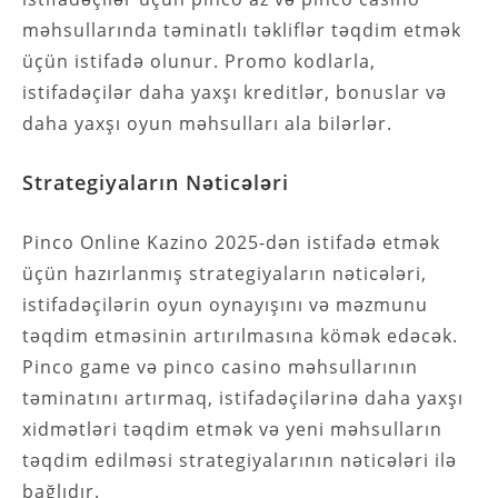
məhsullarında təminatlı təkliflər təqdim etmək
üçün istifadə olunur. Promo kodlarla,
istifadəçilər daha yaxşı kreditlər, bonuslar və
daha yaxşı oyun məhsulları ala bilərlər.
Strategiyaların Nəticələri
Pinco Online Kazino 2025-dən istifadə etmək
üçün hazırlanmış strategiyaların nəticələri,
istifadəçilərin oyun oynayışını və məzmunu
təqdim etməsinin artırılmasına kömək edəcək.
Pinco game və pinco casino məhsullarının
təminatını artırmaq, istifadəçilərinə daha yaxşı
xidmətləri təqdim etmək və yeni məhsulların
təqdim edilməsi strategiyalarının nəticələri ilə
bağlıdır.