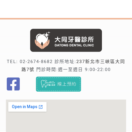
TEL:
02-2674-8682
診所地址:
237新北市三峽區大同
路7號
門診時間:週一至週日 9:00-22:00
F
i
n
d
t
r
u