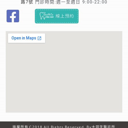
路7號
門診時間:週一至週日 9:00-22:00
F
i
n
d
t
r
u
s
t
e
d
r
e
c
o
m
版權所有Ｃ2018 All Rights Reserved. By大同牙醫診所