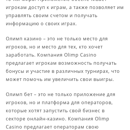
игрокам доступ к играм, а также позволяет им
управлять своим счетом и получать
информацию о своих играх.
Олимп казино – это не только место для
игроков, но и место для тех, кто хочет
заработать. Компания Olimp Casino
предлагает игрокам возможность получать
бонусы и участие в различных турнирах, что
может помочь им увеличить свои выигры.
Олимп бет – это не только приложение для
игроков, но и платформа для операторов,
которые хотят запустить свой бизнес в
секторе онлайн-казино. Компания Olimp
Casino предлагает операторам свою