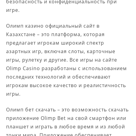
безопасность и конфиденциальность при
игре.
Олимп казино официальный сайт в
Казахстане – это платформа, которая
предлагает игрокам широкий спектр
азартных игр, включая слоты, карточные
игры, рулетку и другие. Все игры на сайте
Olimp Casino разработаны с использованием
последних технологий и обеспечивают
игрокам высокое качество и реалистичность
игры.
Олимп бет скачать – это возможность скачать
приложение Olimp Bet на свой смартфон или
планшет и играть в любое время и из любой
точки мира. Приложение обеспечивает