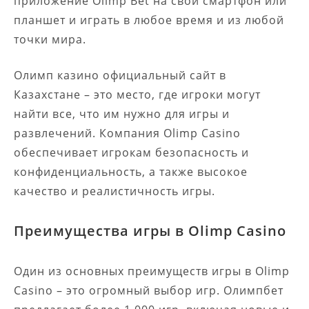
приложение Olimp Bet на свой смартфон или
планшет и играть в любое время и из любой
точки мира.
Олимп казино официальный сайт в
Казахстане – это место, где игроки могут
найти все, что им нужно для игры и
развлечений. Компания Olimp Casino
обеспечивает игрокам безопасность и
конфиденциальность, а также высокое
качество и реалистичность игры.
Преимущества игры в Olimp Casino
Один из основных преимуществ игры в Olimp
Casino – это огромный выбор игр. Олимпбет