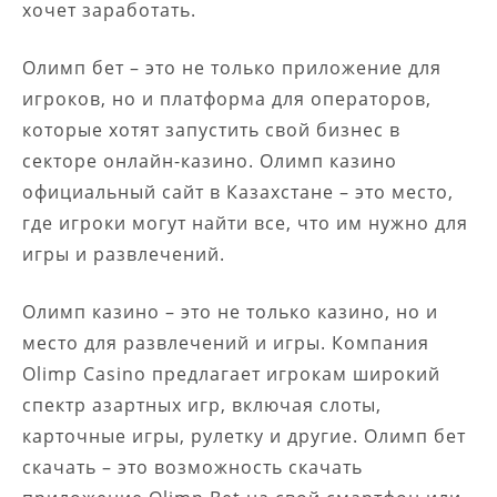
хочет заработать.
Олимп бет – это не только приложение для
игроков, но и платформа для операторов,
которые хотят запустить свой бизнес в
секторе онлайн-казино. Олимп казино
официальный сайт в Казахстане – это место,
где игроки могут найти все, что им нужно для
игры и развлечений.
Олимп казино – это не только казино, но и
место для развлечений и игры. Компания
Olimp Casino предлагает игрокам широкий
спектр азартных игр, включая слоты,
карточные игры, рулетку и другие. Олимп бет
скачать – это возможность скачать