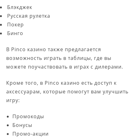
Блэкджек
Русская рулетка
Покер
Бинго
В Pinco казино также предлагается
возможность играть в таблицы, где вы
можете поучаствовать в играх с дилерами.
Кроме того, в Pinco казино есть доступ к
аксессуарам, которые помогут вам улучшить
игру:
Промокоды
Бонусы
Промо-акции