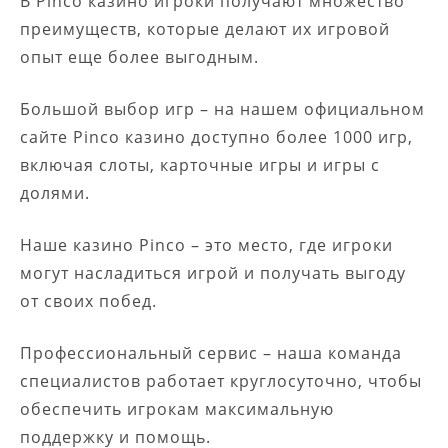
В Pinco казино игроки получают множество
преимуществ, которые делают их игровой
опыт еще более выгодным.
Большой выбор игр – на нашем официальном
сайте Pinco казино доступно более 1000 игр,
включая слоты, карточные игры и игры с
долями.
Наше казино Pinco – это место, где игроки
могут насладиться игрой и получать выгоду
от своих побед.
Профессиональный сервис – наша команда
специалистов работает круглосуточно, чтобы
обеспечить игрокам максимальную
поддержку и помощь.