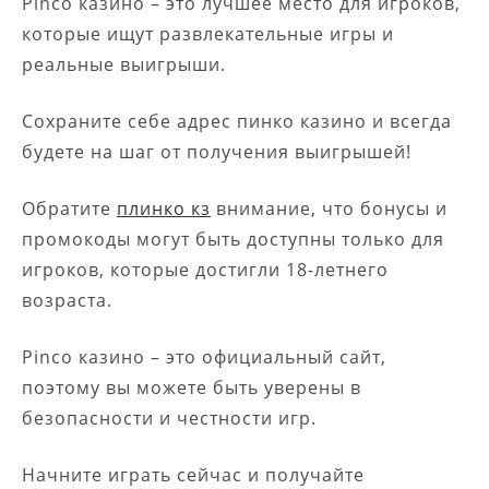
Pinco казино – это лучшее место для игроков,
которые ищут развлекательные игры и
реальные выигрыши.
Сохраните себе адрес пинко казино и всегда
будете на шаг от получения выигрышей!
Обратите
плинко кз
внимание, что бонусы и
промокоды могут быть доступны только для
игроков, которые достигли 18-летнего
возраста.
Pinco казино – это официальный сайт,
поэтому вы можете быть уверены в
безопасности и честности игр.
Начните играть сейчас и получайте