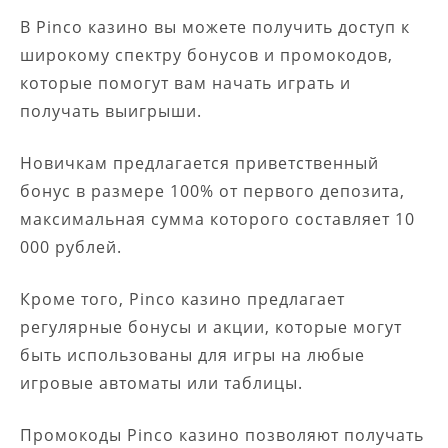
В Pinco казино вы можете получить доступ к
широкому спектру бонусов и промокодов,
которые помогут вам начать играть и
получать выигрыши.
Новичкам предлагается приветственный
бонус в размере 100% от первого депозита,
максимальная сумма которого составляет 10
000 рублей.
Кроме того, Pinco казино предлагает
регулярные бонусы и акции, которые могут
быть использованы для игры на любые
игровые автоматы или таблицы.
Промокоды Pinco казино позволяют получать