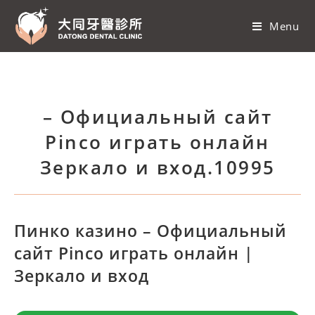
Menu
– Официальный сайт
Pinco играть онлайн
Зеркало и вход.10995
Пинко казино – Официальный
сайт Pinco играть онлайн |
Зеркало и вход