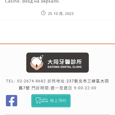
Casino. Вход на зеркало.
25 10 月, 2025
TEL:
02-2674-8682
診所地址:
237新北市三峽區大同
路7號
門診時間:週一至週日 9:00-22:00
F
i
n