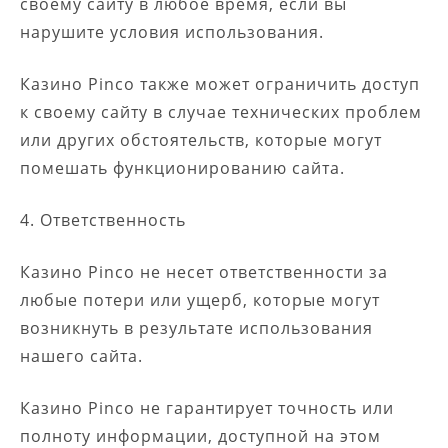
своему сайту в любое время, если вы
нарушите условия использования.
Казино Pinco также может ограничить доступ
к своему сайту в случае технических проблем
или других обстоятельств, которые могут
помешать функционированию сайта.
4. Ответственность
Казино Pinco не несет ответственности за
любые потери или ущерб, которые могут
возникнуть в результате использования
нашего сайта.
Казино Pinco не гарантирует точность или
полноту информации, доступной на этом