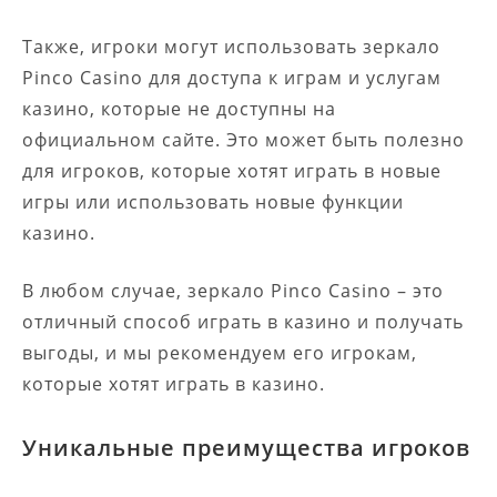
Также, игроки могут использовать зеркало
Pinco Casino для доступа к играм и услугам
казино, которые не доступны на
официальном сайте. Это может быть полезно
для игроков, которые хотят играть в новые
игры или использовать новые функции
казино.
В любом случае, зеркало Pinco Casino – это
отличный способ играть в казино и получать
выгоды, и мы рекомендуем его игрокам,
которые хотят играть в казино.
Уникальные преимущества игроков