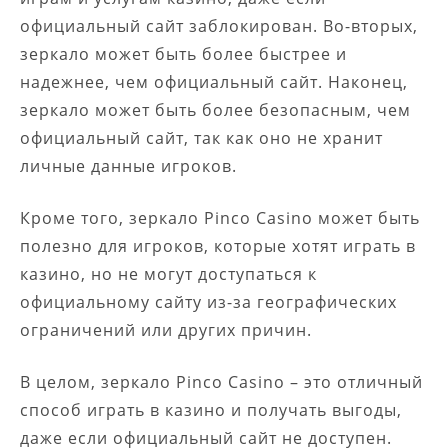
официальный сайт заблокирован. Во-вторых,
зеркало может быть более быстрее и
надежнее, чем официальный сайт. Наконец,
зеркало может быть более безопасным, чем
официальный сайт, так как оно не хранит
личные данные игроков.
Кроме того, зеркало Pinco Casino может быть
полезно для игроков, которые хотят играть в
казино, но не могут доступаться к
официальному сайту из-за географических
ограничений или других причин.
В целом, зеркало Pinco Casino – это отличный
способ играть в казино и получать выгоды,
даже если официальный сайт не доступен.