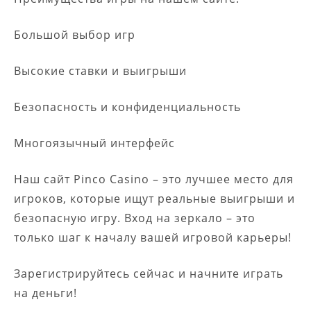
Большой выбор игр
Высокие ставки и выигрыши
Безопасность и конфиденциальность
Многоязычный интерфейс
Наш сайт Pinco Casino – это лучшее место для
игроков, которые ищут реальные выигрыши и
безопасную игру. Вход на зеркало – это
только шаг к началу вашей игровой карьеры!
Зарегистрируйтесь сейчас и начните играть
на деньги!