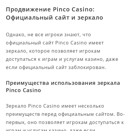
Продвижение Pinco Casino:
Официальный сайт и зеркало
Однако, не все игроки знают, что
официальный сайт Pinco Casino имеет
зеркало, которое позволяет игрокам
доступаться к играм и услугам казино, даже
если официальный сайт заблокирован.
Преимущества использования зеркала
Pinco Casino
Зеркало Pinco Casino имеет несколько
преимуществ перед официальным сайтом. Во-
первых, оно позволяет игрокам доступаться к
играм и услугам казино, даже если