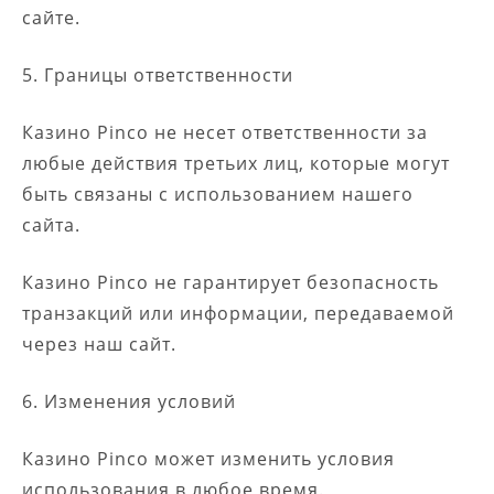
сайте.
5. Границы ответственности
Казино Pinco не несет ответственности за
любые действия третьих лиц, которые могут
быть связаны с использованием нашего
сайта.
Казино Pinco не гарантирует безопасность
транзакций или информации, передаваемой
через наш сайт.
6. Изменения условий
Казино Pinco может изменить условия
использования в любое время.