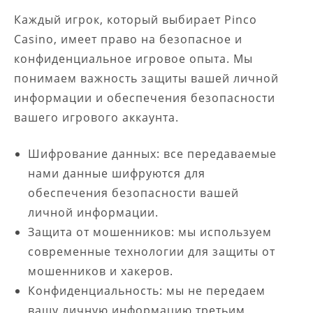
Каждый игрок, который выбирает Pinco
Casino, имеет право на безопасное и
конфиденциальное игровое опыта. Мы
понимаем важность защиты вашей личной
информации и обеспечения безопасности
вашего игрового аккаунта.
Шифрование данных: все передаваемые
нами данные шифруются для
обеспечения безопасности вашей
личной информации.
Защита от мошенников: мы используем
современные технологии для защиты от
мошенников и хакеров.
Конфиденциальность: мы не передаем
вашу личную информацию третьим