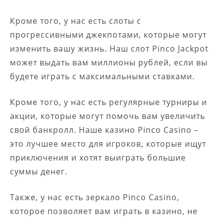
Кроме того, у нас есть слоты с
прогрессивными джекпотами, которые могут
изменить вашу жизнь. Наш слот Pinco Jackpot
может выдать вам миллионы рублей, если вы
будете играть с максимальными ставками.
Кроме того, у нас есть регулярные турниры и
акции, которые могут помочь вам увеличить
свой банкролл. Наше казино Pinco Casino –
это лучшее место для игроков, которые ищут
приключения и хотят выиграть большие
суммы денег.
Также, у нас есть зеркало Pinco Casino,
которое позволяет вам играть в казино, не