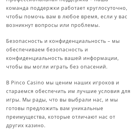
команда поддержки работает круглосуточно,
чтобы помочь вам в любое время, если у вас
возникнут вопросы или проблемы.
Безопасность и конфиденциальность – мы
обеспечиваем безопасность и
конфиденциальность вашей информации,
чтобы вы могли играть без опасений.
В Pinco Casino мы ценим наших игроков и
стараемся обеспечить им лучшие условия для
игры. Мы рады, что вы выбрали нас, и мы
готовы предложить вам уникальные
преимущества, которые отличают нас от
других казино.