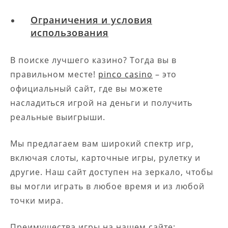
Ограничения и условия
использования
В поиске лучшего казино? Тогда вы в
правильном месте!
pinco casino
– это
официальный сайт, где вы можете
насладиться игрой на деньги и получить
реальные выигрыши.
Мы предлагаем вам широкий спектр игр,
включая слоты, карточные игры, рулетку и
другие. Наш сайт доступен на зеркало, чтобы
вы могли играть в любое время и из любой
точки мира.
Преимущества игры на нашем сайте: