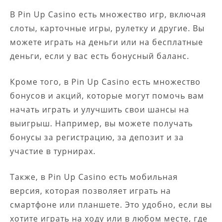
В Pin Up Casino есть множество игр, включая
слоты, карточные игры, рулетку и другие. Вы
можете играть на деньги или на бесплатные
деньги, если у вас есть бонусный баланс.
Кроме того, в Pin Up Casino есть множество
бонусов и акций, которые могут помочь вам
начать играть и улучшить свои шансы на
выигрыш. Например, вы можете получать
бонусы за регистрацию, за депозит и за
участие в турнирах.
Также, в Pin Up Casino есть мобильная
версия, которая позволяет играть на
смартфоне или планшете. Это удобно, если вы
хотите играть на ходу или в любом месте, где