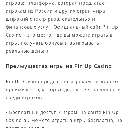
игровая платформа, которая предлагает
игрокам из России и других стран мира
широкий спектр развлекательных и
финансовых услуг. Официальный сайт Pin Up
Casino – это место, где вы можете играть в
игры, получать бонусы и выигрывать
реальные деньги.
Преимущества игры на Pin Up Casino
Pin Up Casino предлагает игрокам несколько
преимуществ, которые делают ее популярной
среди игроков:
• Бесплатный доступ к играм: на сайте Pin Up
Casino вы можете играть в игры бесплатно, не