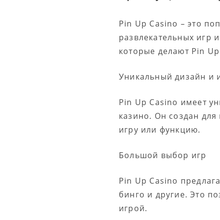
Pin Up Casino – это п
развлекательных игр и
которые делают Pin Up
Уникальный дизайн и 
Pin Up Casino имеет у
казино. Он создан для
игру или функцию.
Большой выбор игр
Pin Up Casino предлага
бинго и другие. Это п
игрой.