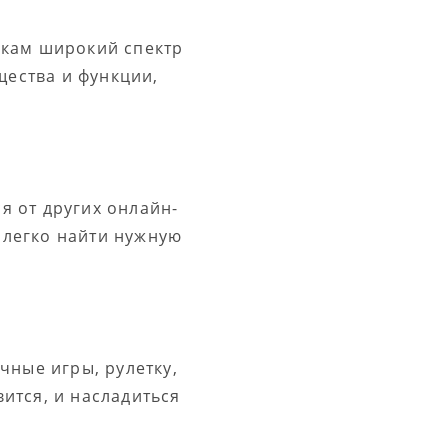
рокам широкий спектр
щества и функции,
я от других онлайн-
 легко найти нужную
очные игры, рулетку,
вится, и насладиться