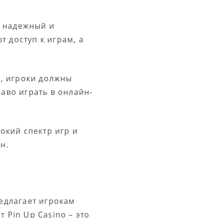
т надежный и
 доступ к играм, а
е, игроки должны
аво играть в онлайн-
окий спектр игр и
н.
едлагает игрокам
 Pin Up Casino – это