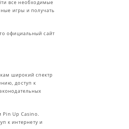
айти все необходимые
чные игры и получать
 то официальный сайт
рокам широкий спектр
ению, доступ к
законодательных
 Pin Up Casino.
уп к интернету и