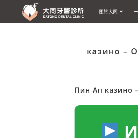
關於大同
казино – О
Пин Ап казино 
И