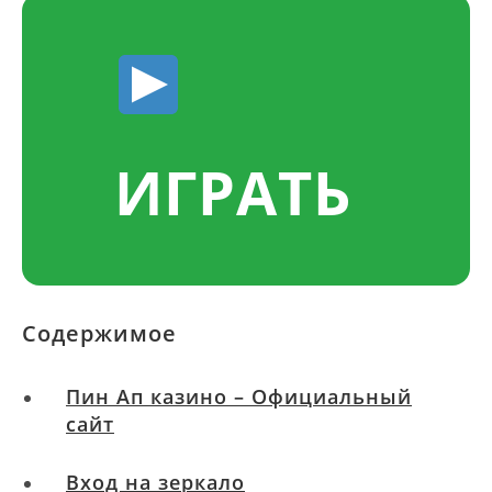
ИГРАТЬ
Содержимое
Пин Ап казино – Официальный
сайт
Вход на зеркало