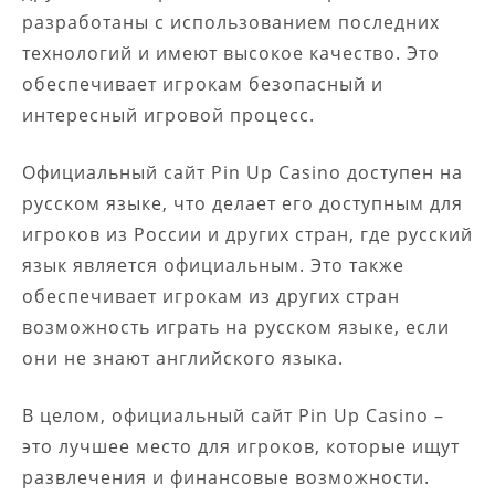
разработаны с использованием последних
технологий и имеют высокое качество. Это
обеспечивает игрокам безопасный и
интересный игровой процесс.
Официальный сайт Pin Up Casino доступен на
русском языке, что делает его доступным для
игроков из России и других стран, где русский
язык является официальным. Это также
обеспечивает игрокам из других стран
возможность играть на русском языке, если
они не знают английского языка.
В целом, официальный сайт Pin Up Casino –
это лучшее место для игроков, которые ищут
развлечения и финансовые возможности.