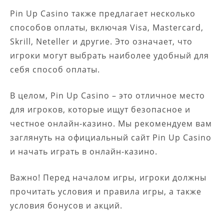
Pin Up Casino также предлагает несколько
способов оплаты, включая Visa, Mastercard,
Skrill, Neteller и другие. Это означает, что
игроки могут выбрать наиболее удобный для
себя способ оплаты.
В целом, Pin Up Casino – это отличное место
для игроков, которые ищут безопасное и
честное онлайн-казино. Мы рекомендуем вам
заглянуть на официальный сайт Pin Up Casino
и начать играть в онлайн-казино.
Важно! Перед началом игры, игроки должны
прочитать условия и правила игры, а также
условия бонусов и акций.