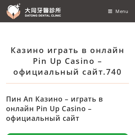
Menu
Казино играть в онлайн
Pin Up Casino –
официальный сайт.740
Пин Ап Казино – играть в
онлайн Pin Up Casino –
официальный сайт