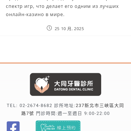
спектр игр, что делает его одним из лучших
онлайн-казино в мире.
25 10 月, 2025
TEL:
02-2674-8682
診所地址:
237新北市三峽區大同
路7號
門診時間:週一至週日 9:00-22:00
F
i