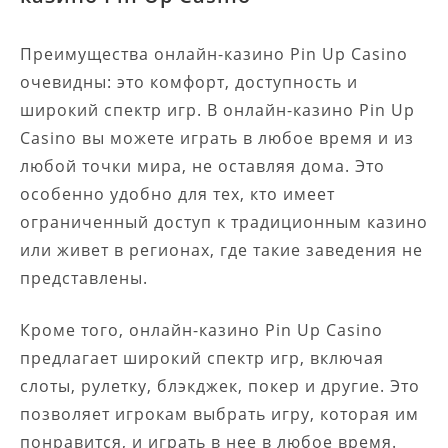
Преимущества онлайн-казино Pin Up Casino
очевидны: это комфорт, доступность и
широкий спектр игр. В онлайн-казино Pin Up
Casino вы можете играть в любое время и из
любой точки мира, не оставляя дома. Это
особенно удобно для тех, кто имеет
ограниченный доступ к традиционным казино
или живет в регионах, где такие заведения не
представлены.
Кроме того, онлайн-казино Pin Up Casino
предлагает широкий спектр игр, включая
слоты, рулетку, блэкджек, покер и другие. Это
позволяет игрокам выбрать игру, которая им
понравится, и играть в нее в любое время.