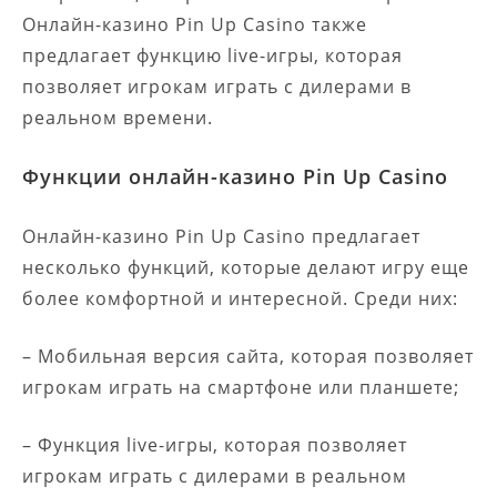
Онлайн-казино Pin Up Casino также
предлагает функцию live-игры, которая
позволяет игрокам играть с дилерами в
реальном времени.
Функции онлайн-казино Pin Up Casino
Онлайн-казино Pin Up Casino предлагает
несколько функций, которые делают игру еще
более комфортной и интересной. Среди них:
– Мобильная версия сайта, которая позволяет
игрокам играть на смартфоне или планшете;
– Функция live-игры, которая позволяет
игрокам играть с дилерами в реальном