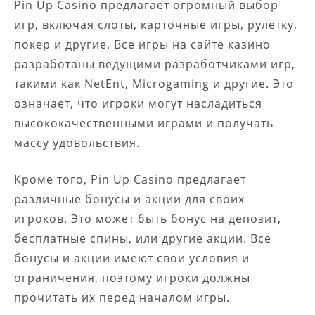
Pin Up Casino предлагает огромный выбор
игр, включая слоты, карточные игры, рулетку,
покер и другие. Все игры на сайте казино
разработаны ведущими разработчиками игр,
такими как NetEnt, Microgaming и другие. Это
означает, что игроки могут насладиться
высококачественными играми и получать
массу удовольствия.
Кроме того, Pin Up Casino предлагает
различные бонусы и акции для своих
игроков. Это может быть бонус на депозит,
бесплатные спины, или другие акции. Все
бонусы и акции имеют свои условия и
ограничения, поэтому игроки должны
прочитать их перед началом игры.