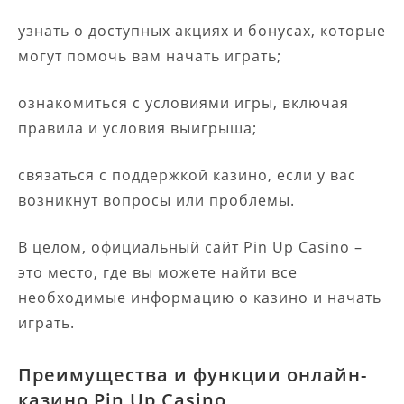
узнать о доступных акциях и бонусах, которые
могут помочь вам начать играть;
ознакомиться с условиями игры, включая
правила и условия выигрыша;
связаться с поддержкой казино, если у вас
возникнут вопросы или проблемы.
В целом, официальный сайт Pin Up Casino –
это место, где вы можете найти все
необходимые информацию о казино и начать
играть.
Преимущества и функции онлайн-
казино Pin Up Casino