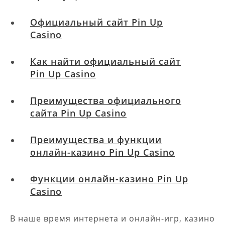
Официальный сайт Pin Up
Casino
Как найти официальный сайт
Pin Up Casino
Преимущества официального
сайта Pin Up Casino
Преимущества и функции
онлайн-казино Pin Up Casino
Функции онлайн-казино Pin Up
Casino
В наше время интернета и онлайн-игр, казино