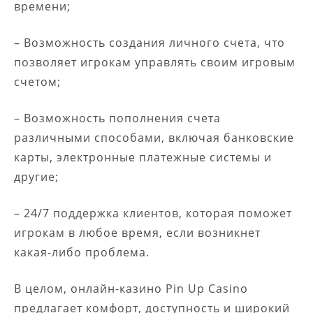
времени;
– Возможность создания личного счета, что
позволяет игрокам управлять своим игровым
счетом;
– Возможность пополнения счета
различными способами, включая банковские
карты, электронные платежные системы и
другие;
– 24/7 поддержка клиентов, которая поможет
игрокам в любое время, если возникнет
какая-либо проблема.
В целом, онлайн-казино Pin Up Casino
предлагает комфорт, доступность и широкий