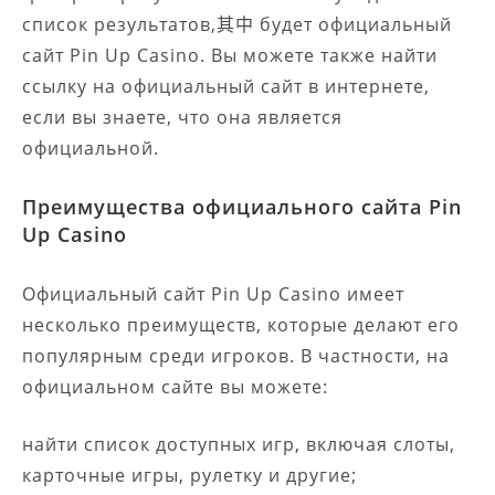
список результатов,其中 будет официальный
сайт Pin Up Casino. Вы можете также найти
ссылку на официальный сайт в интернете,
если вы знаете, что она является
официальной.
Преимущества официального сайта Pin
Up Casino
Официальный сайт Pin Up Casino имеет
несколько преимуществ, которые делают его
популярным среди игроков. В частности, на
официальном сайте вы можете:
найти список доступных игр, включая слоты,
карточные игры, рулетку и другие;