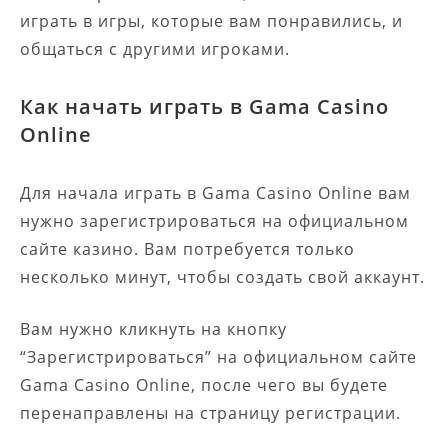
играть в игры, которые вам понравились, и
общаться с другими игроками.
Как начать играть в Gama Casino
Online
Для начала играть в Gama Casino Online вам
нужно зарегистрироваться на официальном
сайте казино. Вам потребуется только
несколько минут, чтобы создать свой аккаунт.
Вам нужно кликнуть на кнопку
“Зарегистрироваться” на официальном сайте
Gama Casino Online, после чего вы будете
перенаправлены на страницу регистрации.