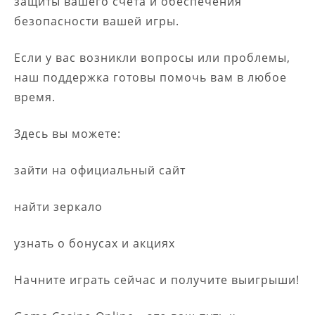
защиты вашего счета и обеспечения
безопасности вашей игры.
Если у вас возникли вопросы или проблемы,
наш поддержка готовы помочь вам в любое
время.
Здесь вы можете:
зайти на официальный сайт
найти зеркало
узнать о бонусах и акциях
Начните играть сейчас и получите выигрыши!