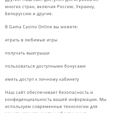
многих стран, включая Россию, Украину,
Белоруссию и другие.
В Gama Casino Online вы можете:
играть в любимые игры
получать выигрыши
пользоваться доступными бонусами
иметь доступ к личному кабинету
Наш сайт обеспечивает безопасность и
конфиденциальность вашей информации. Мы
используем современные технологии для