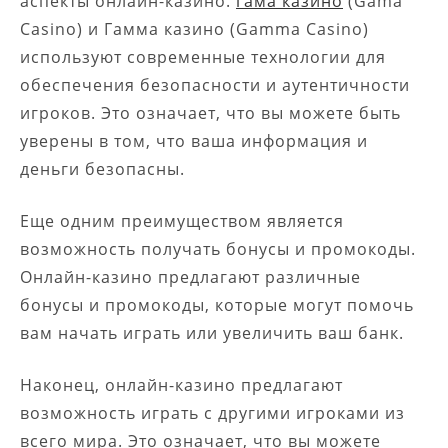
аспекты онлайн-казино.
гама казино
(Gama
Casino) и Гамма казино (Gamma Casino)
используют современные технологии для
обеспечения безопасности и аутентичности
игроков. Это означает, что вы можете быть
уверены в том, что ваша информация и
деньги безопасны.
Еще одним преимуществом является
возможность получать бонусы и промокоды.
Онлайн-казино предлагают различные
бонусы и промокоды, которые могут помочь
вам начать играть или увеличить ваш банк.
Наконец, онлайн-казино предлагают
возможность играть с другими игроками из
всего мира. Это означает, что вы можете