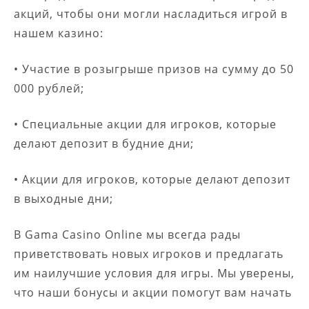
акций, чтобы они могли насладиться игрой в
нашем казино:
• Участие в розыгрыше призов на сумму до 50
000 рублей;
• Специальные акции для игроков, которые
делают депозит в будние дни;
• Акции для игроков, которые делают депозит
в выходные дни;
В Gama Casino Online мы всегда рады
приветствовать новых игроков и предлагать
им наилучшие условия для игры. Мы уверены,
что наши бонусы и акции помогут вам начать