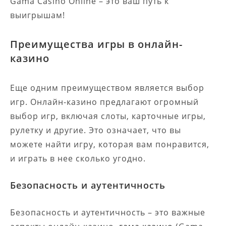
Gama Casino Online – это ваш путь к
выигрышам!
Преимущества игры в онлайн-
казино
Еще одним преимуществом является выбор
игр. Онлайн-казино предлагают огромный
выбор игр, включая слоты, карточные игры,
рулетку и другие. Это означает, что вы
можете найти игру, которая вам понравится,
и играть в нее сколько угодно.
Безопасность и аутентичность
Безопасность и аутентичность – это важные