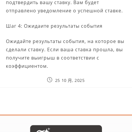
подтвердить вашу ставку. Вам будет
отправлено уведомление о успешной ставке.
Шаг 4: Ожидаите результаты события
Ожидайте результаты события, на которое вы
сделали ставку. Если ваша ставка прошла, вы
получите выигрыш в соответствии с
коэффициентом.
25 10 月, 2025