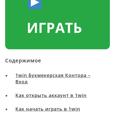
ИГРАТЬ
Содержимое
1win Букмекерская Контора –
Вход
Как открыть аккаунт в 1win
Как начать играть в 1win