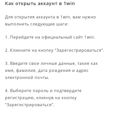
Как открыть аккаунт в 1win
Для открытия аккаунта в 1win, вам нужно
выполнить следующие шаги:
1. Перейдите на официальный сайт 1win.
2. Кликните на кнопку “Зарегистрироваться”.
3. Введите свои личные данные, такие как
имя, фамилия, дата рождения и адрес
электронной почты.
4. Выберите пароль и подтвердите
регистрацию, кликнув на кнопку
“Зарегистрироваться”.