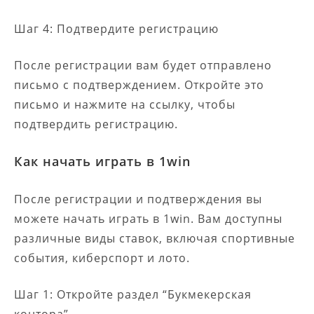
Шаг 4: Подтвердите регистрацию
После регистрации вам будет отправлено
письмо с подтверждением. Откройте это
письмо и нажмите на ссылку, чтобы
подтвердить регистрацию.
Как начать играть в 1win
После регистрации и подтверждения вы
можете начать играть в 1win. Вам доступны
различные виды ставок, включая спортивные
события, киберспорт и лото.
Шаг 1: Откройте раздел “Букмекерская