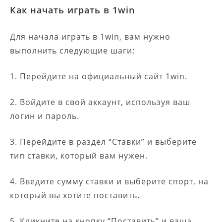
Как начать играть в 1win
Для начала играть в 1win, вам нужно
выполнить следующие шаги:
1. Перейдите на официальный сайт 1win.
2. Войдите в свой аккаунт, используя ваш
логин и пароль.
3. Перейдите в раздел “Ставки” и выберите
тип ставки, который вам нужен.
4. Введите сумму ставки и выберите спорт, на
который вы хотите поставить.
5. Кликните на кнопку “Поставить” и ваша