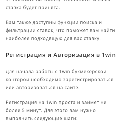
ставка будет принята.
Вам также доступны функции поиска и
фильтрации ставок, что поможет вам найти
наиболее подходящую для вас ставку.
Регистрация и Авторизация в 1win
Для начала работы с 1win букмекерской
конторой необходимо зарегистрироваться
или авторизоваться на сайте.
Регистрация на 1win проста и займет не
более 5 минут. Для этого вам нужно
выполнить следующие шаги: