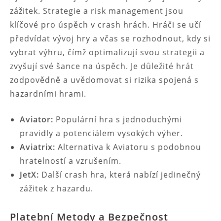
zážitek. Strategie a risk management jsou
klíčové pro úspěch v crash hrách. Hráči se učí
předvídat vývoj hry a včas se rozhodnout, kdy si
vybrat výhru, čímž optimalizují svou strategii a
zvyšují své šance na úspěch. Je důležité hrát
zodpovědně a uvědomovat si rizika spojená s
hazardními hrami.
Aviator:
Populární hra s jednoduchými
pravidly a potenciálem vysokých výher.
Aviatrix:
Alternativa k Aviatoru s podobnou
hratelností a vzrušením.
JetX:
Další crash hra, která nabízí jedinečný
zážitek z hazardu.
Platební Metody a Bezpečnost