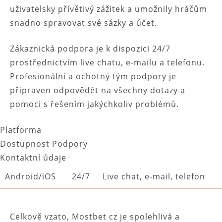
uživatelsky přívětivý zážitek a umožnily hráčům
snadno spravovat své sázky a účet.
Zákaznická podpora je k dispozici 24/7
prostřednictvím live chatu, e-mailu a telefonu.
Profesionální a ochotný tým podpory je
připraven odpovědět na všechny dotazy a
pomoci s řešením jakýchkoliv problémů.
Platforma
Dostupnost Podpory
Kontaktní údaje
Android/iOS
24/7
Live chat, e-mail, telefon
Celkově vzato, Mostbet cz je spolehlivá a