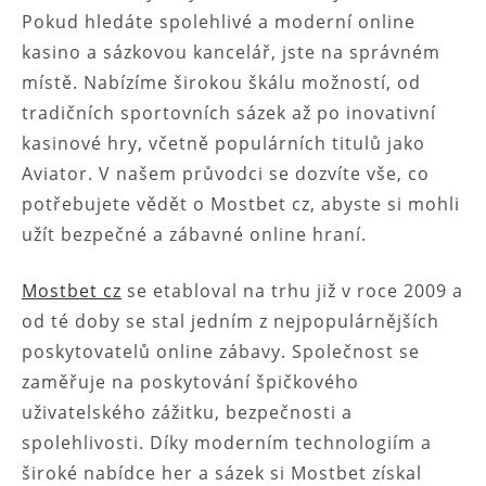
Pokud hledáte spolehlivé a moderní online
kasino a sázkovou kancelář, jste na správném
místě. Nabízíme širokou škálu možností, od
tradičních sportovních sázek až po inovativní
kasinové hry, včetně populárních titulů jako
Aviator. V našem průvodci se dozvíte vše, co
potřebujete vědět o Mostbet cz, abyste si mohli
užít bezpečné a zábavné online hraní.
Mostbet cz
se etabloval na trhu již v roce 2009 a
od té doby se stal jedním z nejpopulárnějších
poskytovatelů online zábavy. Společnost se
zaměřuje na poskytování špičkového
uživatelského zážitku, bezpečnosti a
spolehlivosti. Díky moderním technologiím a
široké nabídce her a sázek si Mostbet získal