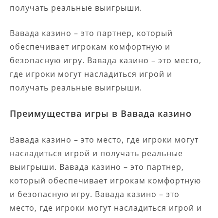
получать реальные выигрыши.
Вавада казино – это партнер, который
обеспечивает игрокам комфортную и
безопасную игру. Вавада казино – это место,
где игроки могут насладиться игрой и
получать реальные выигрыши.
Преимущества игры в Вавада казино
Вавада казино – это место, где игроки могут
насладиться игрой и получать реальные
выигрыши. Вавада казино – это партнер,
который обеспечивает игрокам комфортную
и безопасную игру. Вавада казино – это
место, где игроки могут насладиться игрой и