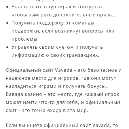
Участвовать в турнирах и конкурсах,
чтобы выиграть дополнительные призы;
Получить поддержку от команды
поддержки, если возникнут вопросы или
проблемы;
Управлять своим счетом и получать
информацию о своих транзакциях.
Официальный сайт Vavada – это безопасное и
надежное место для игроков, где они могут
насладиться играми и получать бонусы.
Вавада казино – это место, где каждый игрок
может найти что-то для себя, и официальный
сайт – это точка входа в это мир.
Если вы ищете официальный сайт Vavada, то