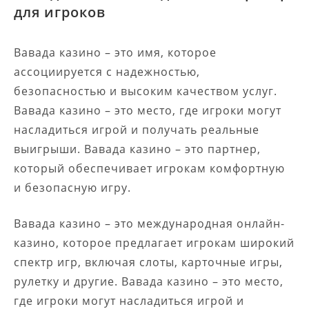
для игроков
Вавада казино – это имя, которое
ассоциируется с надежностью,
безопасностью и высоким качеством услуг.
Вавада казино – это место, где игроки могут
насладиться игрой и получать реальные
выигрыши. Вавада казино – это партнер,
который обеспечивает игрокам комфортную
и безопасную игру.
Вавада казино – это международная онлайн-
казино, которое предлагает игрокам широкий
спектр игр, включая слоты, карточные игры,
рулетку и другие. Вавада казино – это место,
где игроки могут насладиться игрой и