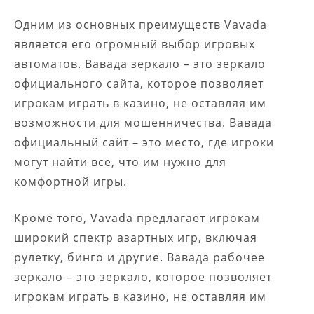
Одним из основных преимуществ Vavada
является его огромный выбор игровых
автоматов. Вавада зеркало – это зеркало
официального сайта, которое позволяет
игрокам играть в казино, не оставляя им
возможности для мошенничества. Вавада
официальный сайт – это место, где игроки
могут найти все, что им нужно для
комфортной игры.
Кроме того, Vavada предлагает игрокам
широкий спектр азартных игр, включая
рулетку, бинго и другие. Вавада рабочее
зеркало – это зеркало, которое позволяет
игрокам играть в казино, не оставляя им