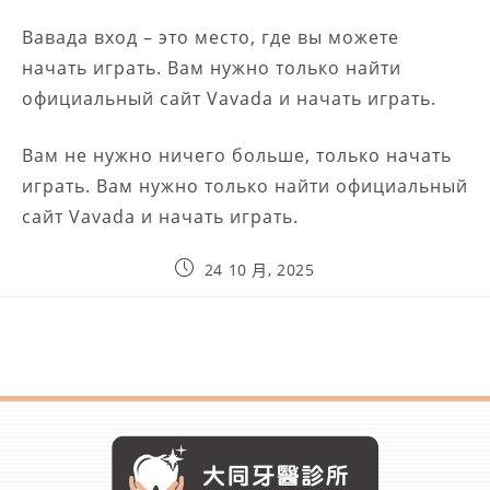
Вавада вход – это место, где вы можете
начать играть. Вам нужно только найти
официальный сайт Vavada и начать играть.
Вам не нужно ничего больше, только начать
играть. Вам нужно только найти официальный
сайт Vavada и начать играть.
24 10 月, 2025