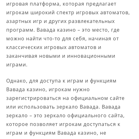
игровая платформа, которая предлагает
игрокам широкий спектр игровых автоматов,
азартных игр и других развлекательных
программ. Вавада казино – это место, где
можно найти что-то для себя, начиная от
классических игровых автоматов и
заканчивая новыми и инновационными
играми.
Однако, для доступа к играм и функциям
Вавада казино, игрокам нужно
зарегистрироваться на официальном сайте
или использовать зеркало Вавада. Вавада
зеркало – это зеркало официального сайта,
которое позволяет игрокам доступаться к
играм и функциям Вавада казино, не