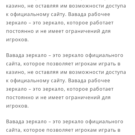
казино, не оставляя им возможности доступа
к официальному сайту. Вавада рабочее
зеркало – это зеркало, которое работает
постоянно и не имеет ограничений для
игроков.
Вавада зеркало – это зеркало официального
сайта, которое позволяет игрокам играть в
казино, не оставляя им возможности доступа
к официальному сайту. Вавада рабочее
зеркало – это зеркало, которое работает
постоянно и не имеет ограничений для
игроков.
Вавада зеркало – это зеркало официального
сайта, которое позволяет игрокам играть в