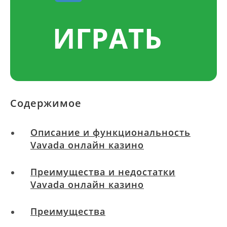
ИГРАТЬ
Содержимое
Описание и функциональность
Vavada онлайн казино
Преимущества и недостатки
Vavada онлайн казино
Преимущества