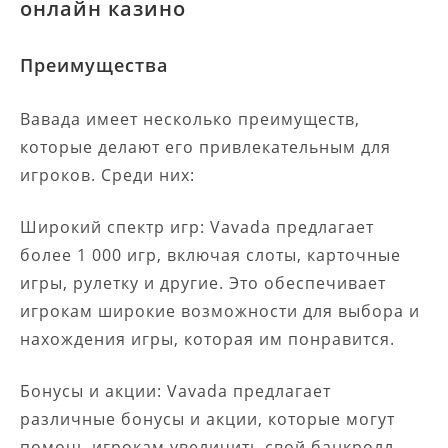
онлайн казино
Преимущества
Вавада имеет несколько преимуществ,
которые делают его привлекательным для
игроков. Среди них:
Широкий спектр игр: Vavada предлагает
более 1 000 игр, включая слоты, карточные
игры, рулетку и другие. Это обеспечивает
игрокам широкие возможности для выбора и
нахождения игры, которая им понравится.
Бонусы и акции: Vavada предлагает
различные бонусы и акции, которые могут
помочь игрокам увеличить свой банкролл.