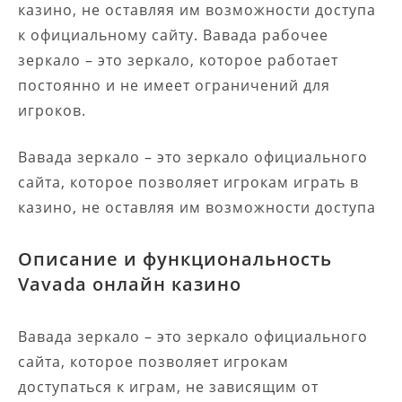
казино, не оставляя им возможности доступа
к официальному сайту. Вавада рабочее
зеркало – это зеркало, которое работает
постоянно и не имеет ограничений для
игроков.
Вавада зеркало – это зеркало официального
сайта, которое позволяет игрокам играть в
казино, не оставляя им возможности доступа
Описание и функциональность
Vavada онлайн казино
Вавада зеркало – это зеркало официального
сайта, которое позволяет игрокам
доступаться к играм, не зависящим от