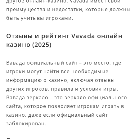
другое онлайн-казино, Vavada имеет свои
преимущества и недостатки, которые должны
быть учитывы игроками.
Отзывы и рейтинг Vavada онлайн
казино (2025)
Вавада официальный сайт – это место, где
игроки могут найти все необходимые
информацию о казино, включая отзывы
других игроков, правила и условия игры.
Вавада зеркало – это зеркало официального
сайта, которое позволяет игрокам играть в
казино, даже если официальный сайт
заблокирован.