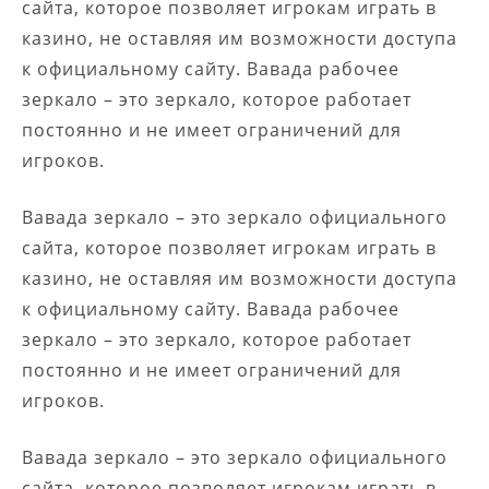
сайта, которое позволяет игрокам играть в
казино, не оставляя им возможности доступа
к официальному сайту. Вавада рабочее
зеркало – это зеркало, которое работает
постоянно и не имеет ограничений для
игроков.
Вавада зеркало – это зеркало официального
сайта, которое позволяет игрокам играть в
казино, не оставляя им возможности доступа
к официальному сайту. Вавада рабочее
зеркало – это зеркало, которое работает
постоянно и не имеет ограничений для
игроков.
Вавада зеркало – это зеркало официального
сайта, которое позволяет игрокам играть в