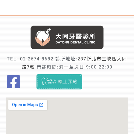
TEL:
02-2674-8682
診所地址:
237新北市三峽區大同
路7號
門診時間:週一至週日 9:00-22:00
F
i
n
d
t
r
u
s