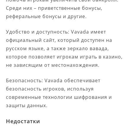
Среди них – приветственные бонусы,
реферальные бонусы и другие.
Удобство и доступность: Vavada имеет
официальный сайт, который доступен на
русском языке, а также зеркало вавада,
которое позволяет игрокам играть в казино,
не зависящим от местонахождения.
Безопасность: Vavada обеспечивает
безопасность игроков, используя
современные технологии шифрования и
защиты данных.
Недостатки