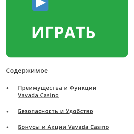
ИГРАТЬ
Содержимое
Преимущества и Функции
Vavada Casino
Безопасность и Удобство
Бонусы и Акции Vavada Casino