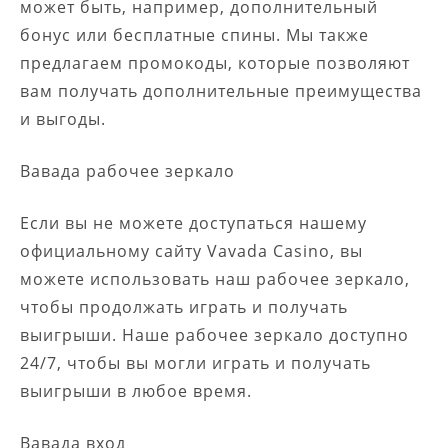
может быть, например, дополнительный
бонус или бесплатные спины. Мы также
предлагаем промокоды, которые позволяют
вам получать дополнительные преимущества
и выгоды.
Вавада рабочее зеркало
Если вы не можете доступаться нашему
официальному сайту Vavada Casino, вы
можете использовать наш рабочее зеркало,
чтобы продолжать играть и получать
выигрыши. Наше рабочее зеркало доступно
24/7, чтобы вы могли играть и получать
выигрыши в любое время.
Вавада вход