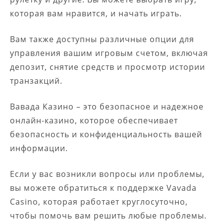
которая вам нравится, и начать играть.
Вам также доступны различные опции для
управления вашим игровым счетом, включая
депозит, снятие средств и просмотр истории
транзакций.
Вавада Казино – это безопасное и надежное
онлайн-казино, которое обеспечивает
безопасность и конфиденциальность вашей
информации.
Если у вас возникли вопросы или проблемы,
вы можете обратиться к поддержке Vavada
Casino, которая работает круглосуточно,
чтобы помочь вам решить любые проблемы.