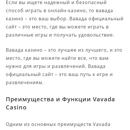
Если вы ищете надежный и безопасный
способ играть в онлайн-казино, то вавада
казино – это ваш выбор. Вавада официальный
сайт – это место, где вы можете играть в
различные игры и получать удовольствие.
Вавада казино – это лучшее из лучшего, и это
место, где вы можете найти все, что вам
нужно для игры и развлечений. Вавада
официальный сайт – это ваш путь к игре и
развлечениям.
Преимущества и Функции Vavada
Casino
Одним из основных преимуществ Vavada