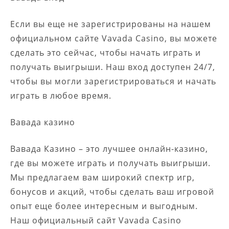
Если вы еще не зарегистрированы на нашем
официальном сайте Vavada Casino, вы можете
сделать это сейчас, чтобы начать играть и
получать выигрыши. Наш вход доступен 24/7,
чтобы вы могли зарегистрироваться и начать
играть в любое время.
Вавада казино
Вавада Казино – это лучшее онлайн-казино,
где вы можете играть и получать выигрыши.
Мы предлагаем вам широкий спектр игр,
бонусов и акций, чтобы сделать ваш игровой
опыт еще более интересным и выгодным.
Наш официальный сайт Vavada Casino