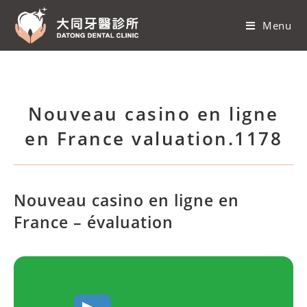
Menu
Nouveau casino en ligne
en France valuation.1178
Nouveau casino en ligne en
France – évaluation