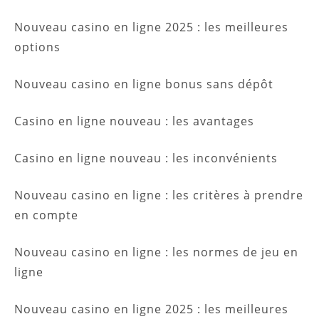
Nouveau casino en ligne 2025 : les meilleures
options
Nouveau casino en ligne bonus sans dépôt
Casino en ligne nouveau : les avantages
Casino en ligne nouveau : les inconvénients
Nouveau casino en ligne : les critères à prendre
en compte
Nouveau casino en ligne : les normes de jeu en
ligne
Nouveau casino en ligne 2025 : les meilleures