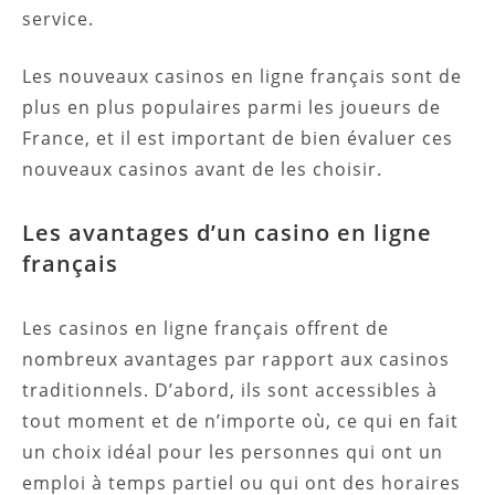
service.
Les nouveaux casinos en ligne français sont de
plus en plus populaires parmi les joueurs de
France, et il est important de bien évaluer ces
nouveaux casinos avant de les choisir.
Les avantages d’un casino en ligne
français
Les casinos en ligne français offrent de
nombreux avantages par rapport aux casinos
traditionnels. D’abord, ils sont accessibles à
tout moment et de n’importe où, ce qui en fait
un choix idéal pour les personnes qui ont un
emploi à temps partiel ou qui ont des horaires