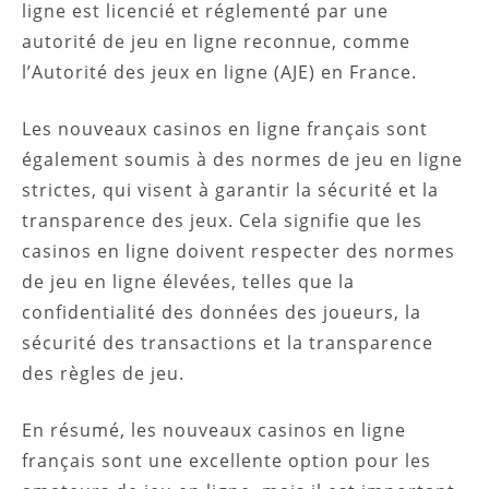
ligne est licencié et réglementé par une
autorité de jeu en ligne reconnue, comme
l’Autorité des jeux en ligne (AJE) en France.
Les nouveaux casinos en ligne français sont
également soumis à des normes de jeu en ligne
strictes, qui visent à garantir la sécurité et la
transparence des jeux. Cela signifie que les
casinos en ligne doivent respecter des normes
de jeu en ligne élevées, telles que la
confidentialité des données des joueurs, la
sécurité des transactions et la transparence
des règles de jeu.
En résumé, les nouveaux casinos en ligne
français sont une excellente option pour les