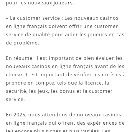
pour les nouveaux joueurs.
– La customer service : Les nouveaux casinos
en ligne français doivent offrir une customer
service de qualité pour aider les joueurs en cas
de problème.
En résumé, il est important de bien évaluer les
nouveaux casinos en ligne français avant de les
choisir. Il est important de vérifier les critères à
prendre en compte, tels que la licence, la
sécurité, les jeux, les bonus et la customer
service.
En 2025, nous attendons de nouveaux casinos
en ligne français qui offrent des expériences de
jeu encore plus riches et plus variées. Les