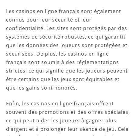
Les casinos en ligne français sont également
connus pour leur sécurité et leur
confidentialité. Les sites sont protégés par des
systèmes de sécurité robustes, ce qui garantit
que les données des joueurs sont protégées et
sécurisées. De plus, les casinos en ligne
français sont soumis à des réglementations
strictes, ce qui signifie que les joueurs peuvent
être certains que les jeux sont équitables et
que les gains sont honorés.
Enfin, les casinos en ligne français offrent
souvent des promotions et des offres spéciales,
ce qui peut aider les joueurs à gagner plus
d’argent et à prolonger leur séance de jeu. Cela