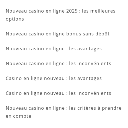
Nouveau casino en ligne 2025 : les meilleures
options
Nouveau casino en ligne bonus sans dépôt
Nouveau casino en ligne : les avantages
Nouveau casino en ligne : les inconvénients
Casino en ligne nouveau : les avantages
Casino en ligne nouveau : les inconvénients
Nouveau casino en ligne : les critères à prendre
en compte