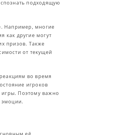
распознать подходящую
е. Например, многие
я как другие могут
их призов. Также
симости от текущей
 реакциям во время
остояние игроков
х игры. Поэтому важно
и эмоции.
Основным её