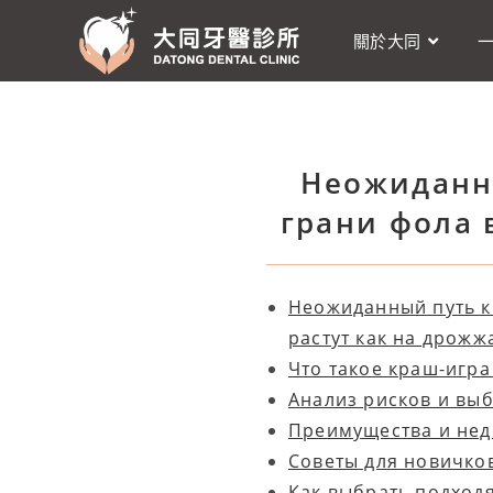
關於大同
Неожиданны
грани фола 
Неожиданный путь к 
растут как на дрожж
Что такое краш-игра
Анализ рисков и выб
Преимущества и нед
Советы для новичко
Как выбрать подход