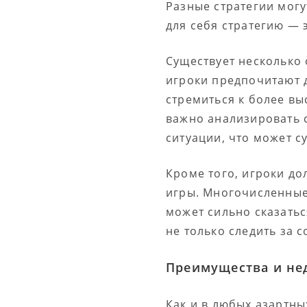
Разные стратегии могу
для себя стратегию — э
Существует несколько 
игроки предпочитают д
стремиться к более вы
важно анализировать с
ситуации, что может с
Кроме того, игроки д
игры. Многочисленные
может сильно сказатьс
не только следить за 
Преимущества и не
Как и в любых азартны