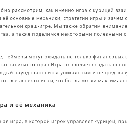
обно рассмотрим, как именно игра с курицей вза
ы её основные механики, стратегии игры и зачем
кательной краш-игре. Мы также обратим внимание
ва, а также поделимся некоторыми полезными с
е, геймеры могут ожидать не только финансовых
ьтат зависит от прав Игра позволяет создать неп
аждый раунд становится уникальным и непредска
ть все аспекты игры, чтобы вы могли максималь
гра и её механика
ная игра, в которой игрок управляет курицей, п