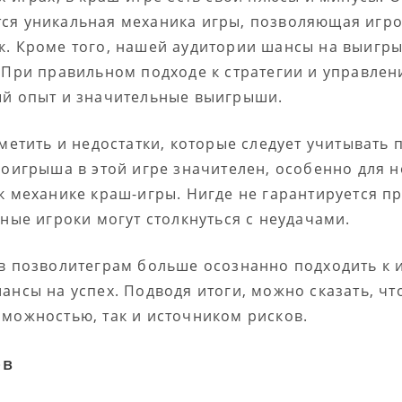
ся уникальная механика игры, позволяющая игро
к. Кроме того, нашей аудитории шансы на выигры
 При правильном подходе к стратегии и управлен
ый опыт и значительные выигрыши.
метить и недостатки, которые следует учитывать п
роигрыша в этой игре значителен, особенно для 
к механике краш-игры. Нигде не гарантируется п
тные игроки могут столкнуться с неудачами.
ов позволитеграм больше осознанно подходить к 
ансы на успех. Подводя итоги, можно сказать, чт
можностью, так и источником рисков.
ов