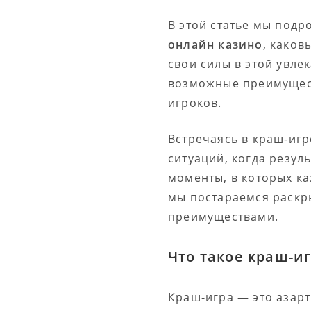
В этой статье мы подр
онлайн казино
, каков
свои силы в этой увле
возможные преимущест
игроков.
Встречаясь в краш-игр
ситуаций, когда резул
моменты, в которых к
мы постараемся раскры
преимуществами.
Что такое краш-и
Краш-игра — это азарт