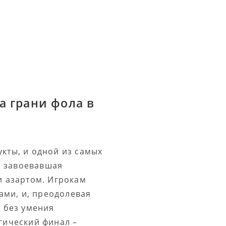
а грани фола в
кты, и одной из самых
, завоевавшая
и азартом. Игрокам
ами, и, преодолевая
о без умения
гический финал –