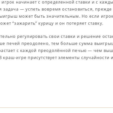
 игрок начинает с определенной ставки и с кажд
я задача — успеть вовремя остановиться, прежде 
 выигрыш может быть значительным. Но если игрок
ожет “зажарить” курицу и он потеряет ставку.
тельно регулировать свои ставки и решение оста
ше печей преодолено, тем больше сумма выигры
зрастает с каждой преодолённой печью — чем выш
 краш-игре присутствует элементы случайности и 