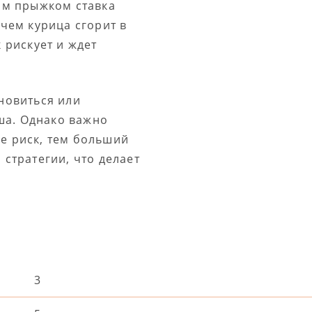
ым прыжком ставка
чем курица сгорит в
 рискует и ждет
новиться или
ша. Однако важно
е риск, тем больший
стратегии, что делает
3