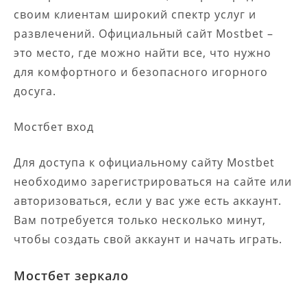
своим клиентам широкий спектр услуг и
развлечений. Официальный сайт Mostbet –
это место, где можно найти все, что нужно
для комфортного и безопасного игорного
досуга.
Мостбет вход
Для доступа к официальному сайту Mostbet
необходимо зарегистрироваться на сайте или
авторизоваться, если у вас уже есть аккаунт.
Вам потребуется только несколько минут,
чтобы создать свой аккаунт и начать играть.
Мостбет зеркало