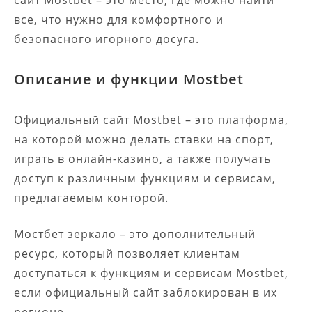
сайт Mostbet – это место, где можно найти
все, что нужно для комфортного и
безопасного игорного досуга.
Описание и функции Mostbet
Официальный сайт Mostbet – это платформа,
на которой можно делать ставки на спорт,
играть в онлайн-казино, а также получать
доступ к различным функциям и сервисам,
предлагаемым конторой.
Мостбет зеркало – это дополнительный
ресурс, который позволяет клиентам
доступаться к функциям и сервисам Mostbet,
если официальный сайт заблокирован в их