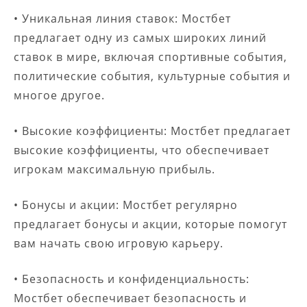
• Уникальная линия ставок: Мостбет
предлагает одну из самых широких линий
ставок в мире, включая спортивные события,
политические события, культурные события и
многое другое.
• Высокие коэффициенты: Мостбет предлагает
высокие коэффициенты, что обеспечивает
игрокам максимальную прибыль.
• Бонусы и акции: Мостбет регулярно
предлагает бонусы и акции, которые помогут
вам начать свою игровую карьеру.
• Безопасность и конфиденциальность:
Мостбет обеспечивает безопасность и