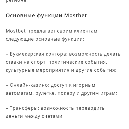
регионе.
Основные функции Mostbet
Mostbet предлагает своим клиентам
следующие основные функции:
– Букмекерская контора: возможность делать
ставки на спорт, политические события,
культурные мероприятия и другие события;
– Онлайн-казино: доступ к игорным
автоматам, рулетке, покеру и другим играм;
– Трансферы: возможность переводить
деньги между счетами;