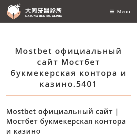
Menu
Mostbet официальный
сайт Мостбет
букмекерская контора и
казино.5401
Mostbet официальный сайт |
Мостбет букмекерская контора
и казино