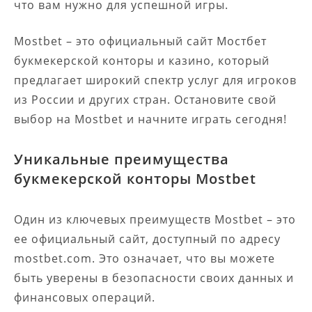
что вам нужно для успешной игры.
Mostbet – это официальный сайт Мостбет
букмекерской конторы и казино, который
предлагает широкий спектр услуг для игроков
из России и других стран. Остановите свой
выбор на Mostbet и начните играть сегодня!
Уникальные преимущества
букмекерской конторы Mostbet
Один из ключевых преимуществ Mostbet – это
ее официальный сайт, доступный по адресу
mostbet.com. Это означает, что вы можете
быть уверены в безопасности своих данных и
финансовых операций.