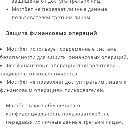
защищены от доступа третьих лиц.
Мостбет не передает личные данные
пользователей третьим лицам.
Защита финансовых операций
Мостбет использует современные системы
безопасности для защиты финансовых операций.
Все финансовые операции пользователей
защищены от мошенничества.
Мостбет не позволяет доступ третьим лицам к
финансовым операциям пользователей.
Мостбет также обеспечивает
конфиденциальность пользователей, не
передавая их личные данные третьим лицам.