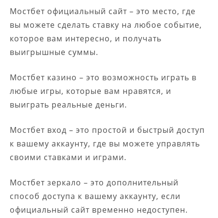
Мостбет официальный сайт – это место, где
вы можете сделать ставку на любое событие,
которое вам интересно, и получать
выигрышные суммы.
Мостбет казино – это возможность играть в
любые игры, которые вам нравятся, и
выиграть реальные деньги.
Мостбет вход – это простой и быстрый доступ
к вашему аккаунту, где вы можете управлять
своими ставками и играми.
Мостбет зеркало – это дополнительный
способ доступа к вашему аккаунту, если
официальный сайт временно недоступен.