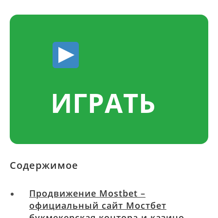
ИГРАТЬ
Содержимое
Продвижение Mostbet –
официальный сайт Мостбет
букмекерская контора и казино