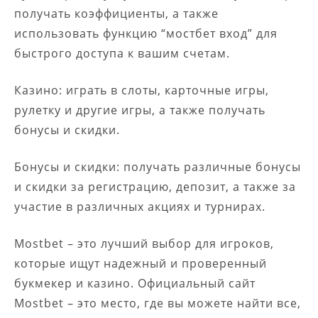
получать коэффициенты, а также
использовать функцию “мостбет вход” для
быстрого доступа к вашим счетам.
Казино: играть в слоты, карточные игры,
рулетку и другие игры, а также получать
бонусы и скидки.
Бонусы и скидки: получать различные бонусы
и скидки за регистрацию, депозит, а также за
участие в различных акциях и турнирах.
Mostbet – это лучший выбор для игроков,
которые ищут надежный и проверенный
букмекер и казино. Официальный сайт
Mostbet – это место, где вы можете найти все,