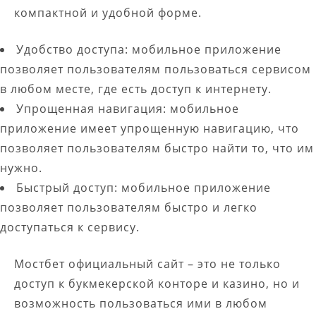
компактной и удобной форме.
Удобство доступа: мобильное приложение
позволяет пользователям пользоваться сервисом
в любом месте, где есть доступ к интернету.
Упрощенная навигация: мобильное
приложение имеет упрощенную навигацию, что
позволяет пользователям быстро найти то, что им
нужно.
Быстрый доступ: мобильное приложение
позволяет пользователям быстро и легко
доступаться к сервису.
Мостбет официальный сайт – это не только
доступ к букмекерской конторе и казино, но и
возможность пользоваться ими в любом