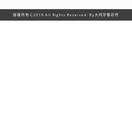
o
m
版權所有Ｃ2018 All Rights Reserved. By大同牙醫診所
m
e
n
d
a
t
i
o
n
s
f
o
r
b