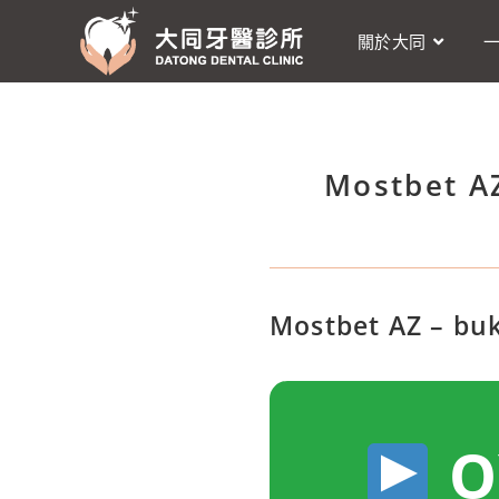
關於大同
Mostbet AZ
Mostbet AZ – buk
O