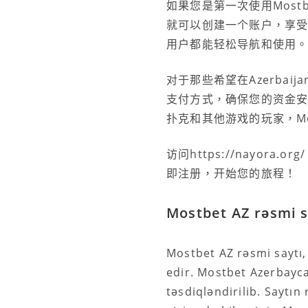
如果您是第一次使用Mostbet
就可以创建一个账户，享受各种
用户都能轻松导航和使用
对于那些希望在Azerbai
支付方式，确保您的资金
扑克和其他游戏的玩家，Mo
访问https://nayo
即注册，开始您的旅程！
Mostbet AZ rəsmi 
Mostbet AZ rəsmi saytı
edir. Mostbet Azerbayca
təsdiqləndirilib. Saytı