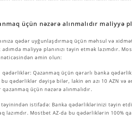
nmaq üçün nəzərə alınmalıdır maliyyə pl
nınıza qədər uyğunlaşdırmaq üçün məhsul və xidmət
k adımda maliyyə planınızı təyin etmək lazımdır. M
 nəticəsindən əmin olun:
qədərliklər: Qazanmaq üçün qərarlı banka qədərlik
 bu qədərliklər dəyişə bilər, lakin ən azı 10 AZN və 
ər qazanmaq üçün nəzərə alınmalıdır.
 təyinindən istifadə: Banka qədərliklərinizi təyin et
aq lazımdır. Mostbet AZ-da bu qədərliklərin 100% q