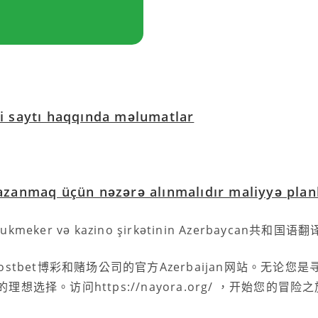
i saytı haqqında məlumatlar
zanmaq üçün nəzərə alınmalıdır maliyyə planl
 bukmeker və kazino şirkətinin Azerbaycan共和国语
an – Mostbet博彩和赌场公司的官方Azerbaijan网站。
的理想选择。访问https://nayora.org/ ，开始您的冒险