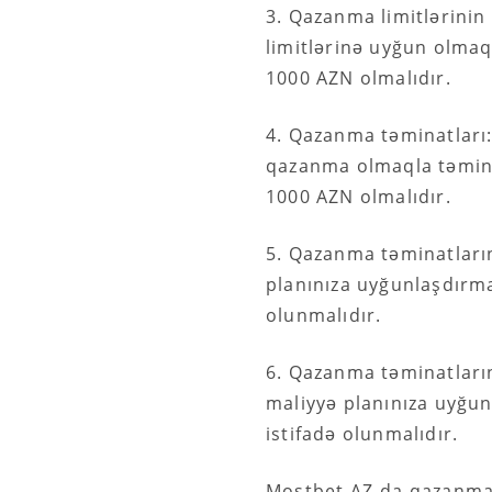
3. Qazanma limitlərinin 
limitlərinə uyğun olmaq 
1000 AZN olmalıdır.
4. Qazanma təminatları
qazanma olmaqla təminat
1000 AZN olmalıdır.
5. Qazanma təminatların
planınıza uyğunlaşdırm
olunmalıdır.
6. Qazanma təminatların
maliyyə planınıza uyğu
istifadə olunmalıdır.
Mostbet AZ-da qazanmaq