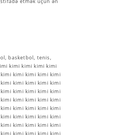
istifadə etmək üçün ən
l, basketbol, tenis,
imi kimi kimi kimi kimi
 kimi kimi kimi kimi kimi
 kimi kimi kimi kimi kimi
 kimi kimi kimi kimi kimi
 kimi kimi kimi kimi kimi
 kimi kimi kimi kimi kimi
 kimi kimi kimi kimi kimi
 kimi kimi kimi kimi kimi
 kimi kimi kimi kimi kimi