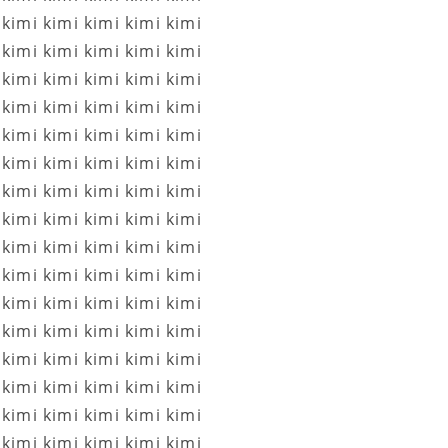
 kimi kimi kimi kimi kimi
 kimi kimi kimi kimi kimi
 kimi kimi kimi kimi kimi
 kimi kimi kimi kimi kimi
 kimi kimi kimi kimi kimi
 kimi kimi kimi kimi kimi
 kimi kimi kimi kimi kimi
 kimi kimi kimi kimi kimi
 kimi kimi kimi kimi kimi
 kimi kimi kimi kimi kimi
 kimi kimi kimi kimi kimi
 kimi kimi kimi kimi kimi
 kimi kimi kimi kimi kimi
 kimi kimi kimi kimi kimi
 kimi kimi kimi kimi kimi
 kimi kimi kimi kimi kimi