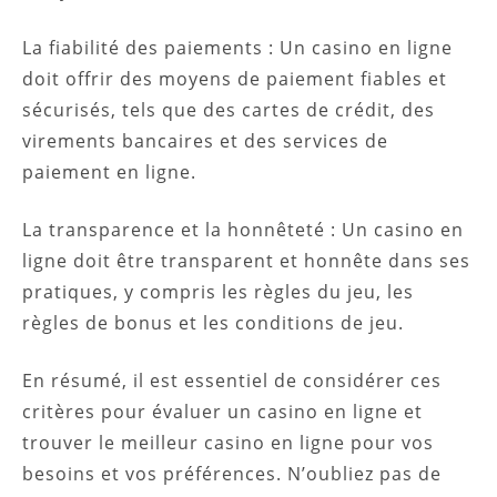
La fiabilité des paiements : Un casino en ligne
doit offrir des moyens de paiement fiables et
sécurisés, tels que des cartes de crédit, des
virements bancaires et des services de
paiement en ligne.
La transparence et la honnêteté : Un casino en
ligne doit être transparent et honnête dans ses
pratiques, y compris les règles du jeu, les
règles de bonus et les conditions de jeu.
En résumé, il est essentiel de considérer ces
critères pour évaluer un casino en ligne et
trouver le meilleur casino en ligne pour vos
besoins et vos préférences. N’oubliez pas de