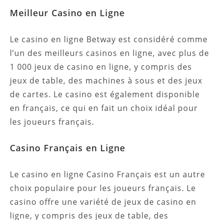
Meilleur Casino en Ligne
Le casino en ligne Betway est considéré comme
l’un des meilleurs casinos en ligne, avec plus de
1 000 jeux de casino en ligne, y compris des
jeux de table, des machines à sous et des jeux
de cartes. Le casino est également disponible
en français, ce qui en fait un choix idéal pour
les joueurs français.
Casino Français en Ligne
Le casino en ligne Casino Français est un autre
choix populaire pour les joueurs français. Le
casino offre une variété de jeux de casino en
ligne, y compris des jeux de table, des