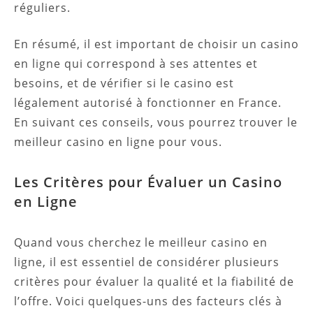
réguliers.
En résumé, il est important de choisir un casino
en ligne qui correspond à ses attentes et
besoins, et de vérifier si le casino est
légalement autorisé à fonctionner en France.
En suivant ces conseils, vous pourrez trouver le
meilleur casino en ligne pour vous.
Les Critères pour Évaluer un Casino
en Ligne
Quand vous cherchez le meilleur casino en
ligne, il est essentiel de considérer plusieurs
critères pour évaluer la qualité et la fiabilité de
l’offre. Voici quelques-uns des facteurs clés à