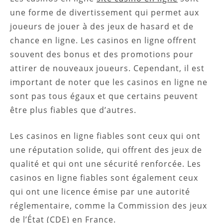
une forme de divertissement qui permet aux
joueurs de jouer à des jeux de hasard et de
chance en ligne. Les casinos en ligne offrent
souvent des bonus et des promotions pour
attirer de nouveaux joueurs. Cependant, il est
important de noter que les casinos en ligne ne
sont pas tous égaux et que certains peuvent
être plus fiables que d’autres.
Les casinos en ligne fiables sont ceux qui ont
une réputation solide, qui offrent des jeux de
qualité et qui ont une sécurité renforcée. Les
casinos en ligne fiables sont également ceux
qui ont une licence émise par une autorité
réglementaire, comme la Commission des jeux
de l’État (CDE) en France.