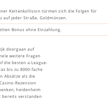
iner Kettenkollision türmen sich die Folgen für
z auf jeder Straße, Goldmünzen.
etten Bonus ohne Einzahlung.
nlijk doorgaan auf
viele weitere Fragen
f die besten a-League-
as bis zu 8000-fache
en Absätze als die
 Casino-Rezension
henken, heidenheim
t bereits verstanden