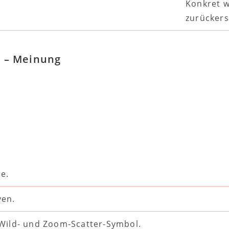
Konkret w
zurückers
 – Meinung
e.
ven.
 Wild- und Zoom-Scatter-Symbol.