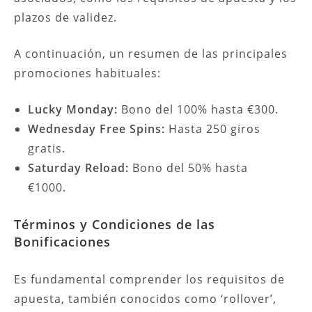
plazos de validez.
A continuación, un resumen de las principales
promociones habituales:
Lucky Monday:
Bono del 100% hasta €300.
Wednesday Free Spins:
Hasta 250 giros
gratis.
Saturday Reload:
Bono del 50% hasta
€1000.
Términos y Condiciones de las
Bonificaciones
Es fundamental comprender los requisitos de
apuesta, también conocidos como ‘rollover’,