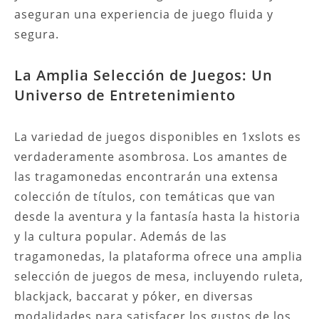
aseguran una experiencia de juego fluida y
segura.
La Amplia Selección de Juegos: Un
Universo de Entretenimiento
La variedad de juegos disponibles en 1xslots es
verdaderamente asombrosa. Los amantes de
las tragamonedas encontrarán una extensa
colección de títulos, con temáticas que van
desde la aventura y la fantasía hasta la historia
y la cultura popular. Además de las
tragamonedas, la plataforma ofrece una amplia
selección de juegos de mesa, incluyendo ruleta,
blackjack, baccarat y póker, en diversas
modalidades para satisfacer los gustos de los