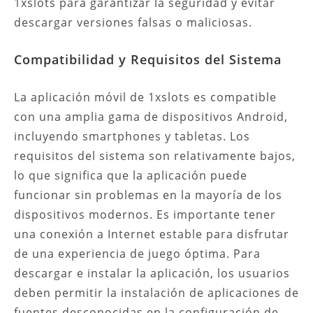
1xslots para garantizar la seguridad y evitar
descargar versiones falsas o maliciosas.
Compatibilidad y Requisitos del Sistema
La aplicación móvil de 1xslots es compatible
con una amplia gama de dispositivos Android,
incluyendo smartphones y tabletas. Los
requisitos del sistema son relativamente bajos,
lo que significa que la aplicación puede
funcionar sin problemas en la mayoría de los
dispositivos modernos. Es importante tener
una conexión a Internet estable para disfrutar
de una experiencia de juego óptima. Para
descargar e instalar la aplicación, los usuarios
deben permitir la instalación de aplicaciones de
fuentes desconocidas en la configuración de