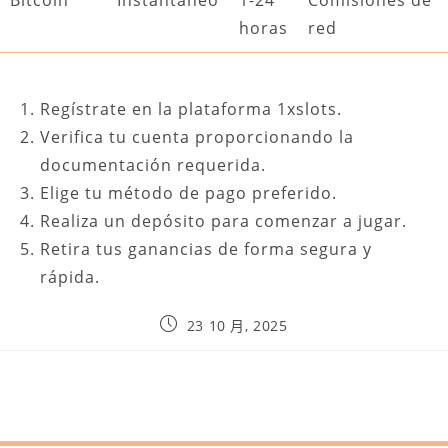
horas
red
Regístrate en la plataforma 1xslots.
Verifica tu cuenta proporcionando la
documentación requerida.
Elige tu método de pago preferido.
Realiza un depósito para comenzar a jugar.
Retira tus ganancias de forma segura y
rápida.
23 10 月, 2025