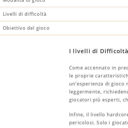
Modalità di gioco
Livelli di difficoltà
Obiettivo del gioco
I livelli di Difficol
Come accennato in pre
le proprie caratteristich
un’esperienza di gioco r
leggermente, richiedendo
giocatori più esperti, 
Infine, il livello hardc
pericolosi. Solo i giocat