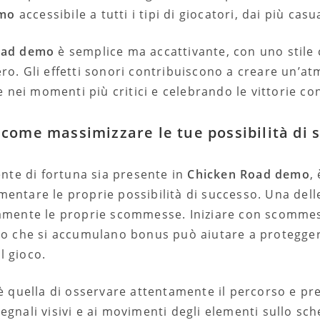
emo
accessibile a tutti i tipi di giocatori, dai più casu
oad demo
è semplice ma accattivante, con uno stile 
ero. Gli effetti sonori contribuiscono a creare un’a
nei momenti più critici e celebrando le vittorie con
: come massimizzare le tue possibilità di 
te di fortuna sia presente in
Chicken Road demo
,
mentare le proprie possibilità di successo. Una dell
ntamente le proprie scommesse. Iniziare con scomm
che si accumulano bonus può aiutare a proteggere 
l gioco.
 è quella di osservare attentamente il percorso e pre
segnali visivi e ai movimenti degli elementi sullo s