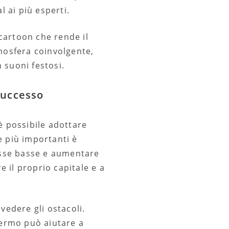
al ai più esperti.
cartoon che rende il
tmosfera coinvolgente,
 suoni festosi.
successo
 è possibile adottare
e più importanti è
esse basse e aumentare
il proprio capitale e a
vedere gli ostacoli.
chermo può aiutare a