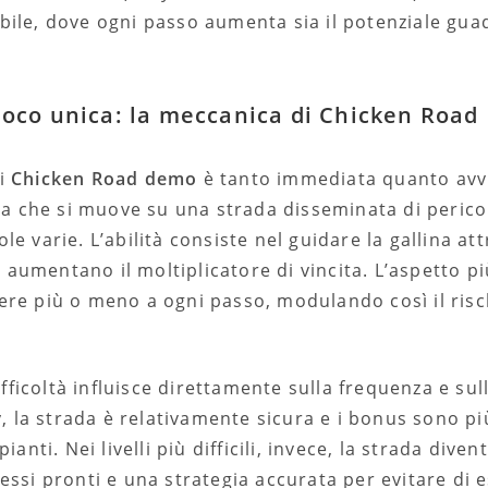
bile, dove ogni passo aumenta sia il potenziale guad
ioco unica: la meccanica di Chicken Road
di
Chicken Road demo
è tanto immediata quanto avvi
lina che si muove su una strada disseminata di perico
le varie. L’abilità consiste nel guidare la gallina at
umentano il moltiplicatore di vincita. L’aspetto più
ere più o meno a ogni passo, modulando così il risch
difficoltà influisce direttamente sulla frequenza e sul
sy, la strada è relativamente sicura e i bonus sono p
pianti. Nei livelli più difficili, invece, la strada div
essi pronti e una strategia accurata per evitare di 