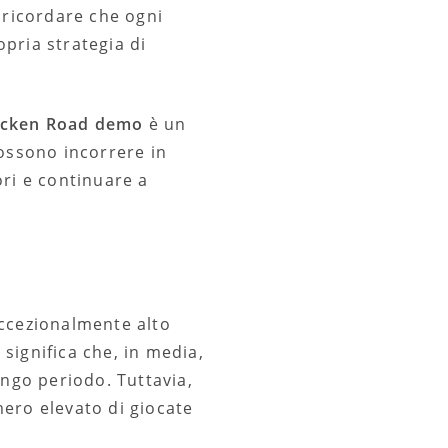
 ricordare che ogni
opria strategia di
icken Road demo
è un
possono incorrere in
ori e continuare a
eccezionalmente alto
significa che, in media,
ungo periodo. Tuttavia,
mero elevato di giocate