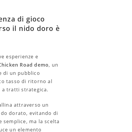
enza di gioco
so il nido doro è
ve esperienze e
Chicken Road demo
, un
e di un pubblico
to tasso di ritorno al
a tratti strategica.
allina attraverso un
nido dorato, evitando di
 semplice, ma la scelta
oduce un elemento