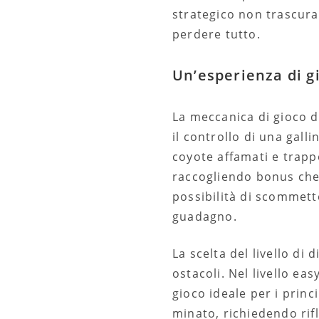
strategico non trascura
perdere tutto.
Un’esperienza di g
La meccanica di gioco 
il controllo di una gal
coyote affamati e trappo
raccogliendo bonus che a
possibilità di scommett
guadagno.
La scelta del livello di 
ostacoli. Nel livello ea
gioco ideale per i princi
minato, richiedendo rifl