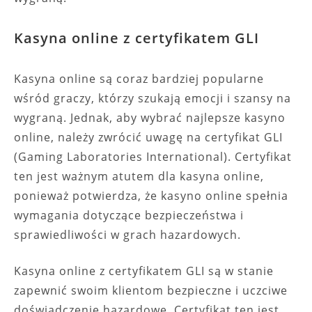
Kasyna online z certyfikatem GLI
Kasyna online są coraz bardziej popularne
wśród graczy, którzy szukają emocji i szansy na
wygraną. Jednak, aby wybrać najlepsze kasyno
online, należy zwrócić uwagę na certyfikat GLI
(Gaming Laboratories International). Certyfikat
ten jest ważnym atutem dla kasyna online,
ponieważ potwierdza, że kasyno online spełnia
wymagania dotyczące bezpieczeństwa i
sprawiedliwości w grach hazardowych.
Kasyna online z certyfikatem GLI są w stanie
zapewnić swoim klientom bezpieczne i uczciwe
doświadczenie hazardowe. Certyfikat ten jest