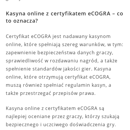
Kasyna online z certyfikatem eCOGRA – co
to oznacza?
Certyfikat eCOGRA jest nadawany kasynom
online, które spełniają szereg warunków, w tym:
zapewnienie bezpieczeństwa danych graczy,
sprawiedliwość w rozdawaniu nagród, a także
spełnienie standardów jakości gier. Kasyna
online, które otrzymują certyfikat eCOGRA,
muszą również spełniać regulamin kasyn, a
także przestrzegać przepisów prawa.
Kasyna online z certyfikatem eCOGRA są
najlepiej oceniane przez graczy, którzy szukają
bezpiecznego i uczciwego doświadczenia gry.