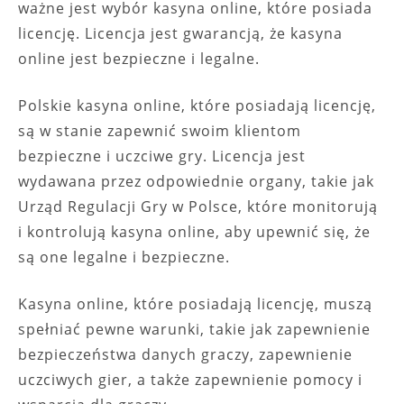
ważne jest wybór kasyna online, które posiada
licencję. Licencja jest gwarancją, że kasyna
online jest bezpieczne i legalne.
Polskie kasyna online, które posiadają licencję,
są w stanie zapewnić swoim klientom
bezpieczne i uczciwe gry. Licencja jest
wydawana przez odpowiednie organy, takie jak
Urząd Regulacji Gry w Polsce, które monitorują
i kontrolują kasyna online, aby upewnić się, że
są one legalne i bezpieczne.
Kasyna online, które posiadają licencję, muszą
spełniać pewne warunki, takie jak zapewnienie
bezpieczeństwa danych graczy, zapewnienie
uczciwych gier, a także zapewnienie pomocy i