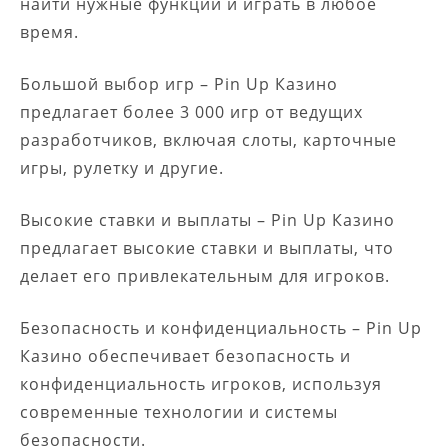
найти нужные функции и играть в любое
время.
Большой выбор игр – Pin Up Казино
предлагает более 3 000 игр от ведущих
разработчиков, включая слоты, карточные
игры, рулетку и другие.
Высокие ставки и выплаты – Pin Up Казино
предлагает высокие ставки и выплаты, что
делает его привлекательным для игроков.
Безопасность и конфиденциальность – Pin Up
Казино обеспечивает безопасность и
конфиденциальность игроков, используя
современные технологии и системы
безопасности.