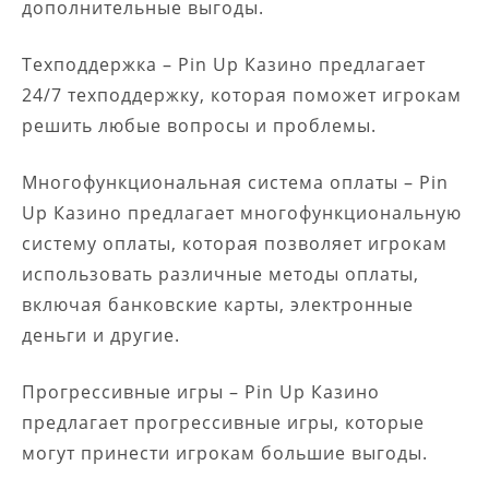
дополнительные выгоды.
Техподдержка – Pin Up Казино предлагает
24/7 техподдержку, которая поможет игрокам
решить любые вопросы и проблемы.
Многофункциональная система оплаты – Pin
Up Казино предлагает многофункциональную
систему оплаты, которая позволяет игрокам
использовать различные методы оплаты,
включая банковские карты, электронные
деньги и другие.
Прогрессивные игры – Pin Up Казино
предлагает прогрессивные игры, которые
могут принести игрокам большие выгоды.