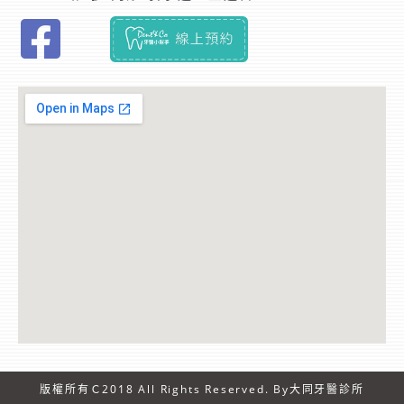
F
i
n
d
t
r
u
s
t
e
d
r
e
c
o
m
版權所有Ｃ2018 All Rights Reserved. By大同牙醫診所