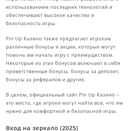
использованием последних технологий и
обеспечивают высокое качество и
безопасность игры.
Pin Up Казино также предлагает игрокам
различные бонусы и акции, которые могут
помочь им начать игру с преимуществом.
Некоторые из этих бонусов включают в себя
приветственные бонусы, бонусы за депозит,
бонусы за рефералов и другие.
В целом, официальный сайт Pin Up Казино –
это место, где игроки могут найти все, что им
нужно для комфортной и безопасной игры.
Вход на зеркало (2025)