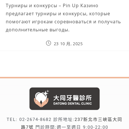
Турниры и конкурсы – Pin Up Казино
предлагает турниры и конкурсы, которые
помогают игрокам соревноваться и получать
дополнительные выгоды.
23 10 月, 2025
TEL:
02-2674-8682
診所地址:
237新北市三峽區大同
路7號
門診時間:週一至週日 9:00-22:00