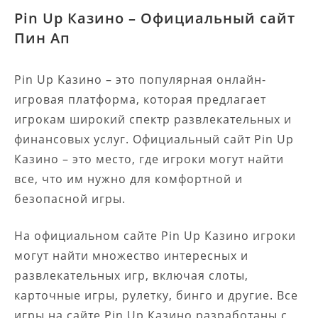
Pin Up Казино – Официальный сайт
Пин Ап
Pin Up Казино – это популярная онлайн-
игровая платформа, которая предлагает
игрокам широкий спектр развлекательных и
финансовых услуг. Официальный сайт Pin Up
Казино – это место, где игроки могут найти
все, что им нужно для комфортной и
безопасной игры.
На официальном сайте Pin Up Казино игроки
могут найти множество интересных и
развлекательных игр, включая слоты,
карточные игры, рулетку, бинго и другие. Все
игры на сайте Pin Up Казино разработаны с