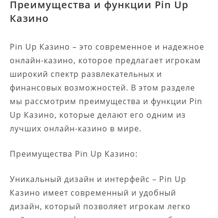
Преимущества и функции Pin Up
Казино
Pin Up Казино – это современное и надежное
онлайн-казино, которое предлагает игрокам
широкий спектр развлекательных и
финансовых возможностей. В этом разделе
мы рассмотрим преимущества и функции Pin
Up Казино, которые делают его одним из
лучших онлайн-казино в мире.
Преимущества Pin Up Казино:
Уникальный дизайн и интерфейс – Pin Up
Казино имеет современный и удобный
дизайн, который позволяет игрокам легко