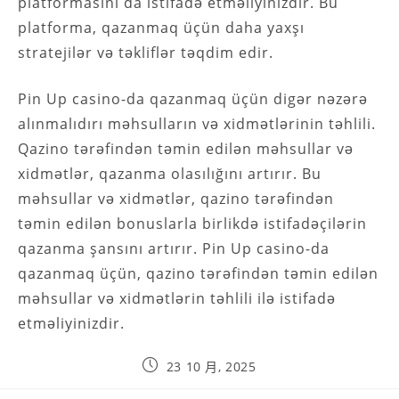
platformasını da istifadə etməliyinizdir. Bu
platforma, qazanmaq üçün daha yaxşı
stratejilər və təkliflər təqdim edir.
Pin Up casino-da qazanmaq üçün digər nəzərə
alınmalıdırı məhsulların və xidmətlərinin təhlili.
Qazino tərəfindən təmin edilən məhsullar və
xidmətlər, qazanma olasılığını artırır. Bu
məhsullar və xidmətlər, qazino tərəfindən
təmin edilən bonuslarla birlikdə istifadəçilərin
qazanma şansını artırır. Pin Up casino-da
qazanmaq üçün, qazino tərəfindən təmin edilən
məhsullar və xidmətlərin təhlili ilə istifadə
etməliyinizdir.
23 10 月, 2025