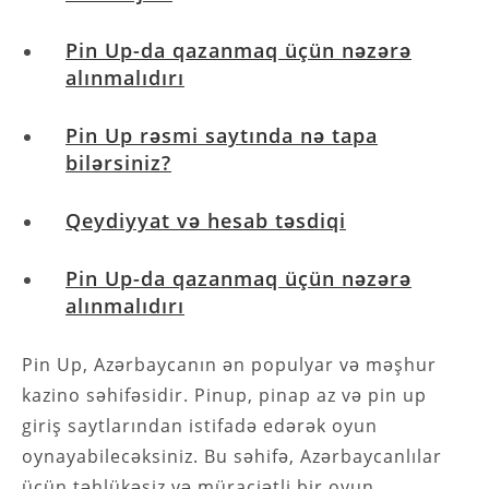
Pin Up-da qazanmaq üçün nəzərə
alınmalıdırı
Pin Up rəsmi saytında nə tapa
bilərsiniz?
Qeydiyyat və hesab təsdiqi
Pin Up-da qazanmaq üçün nəzərə
alınmalıdırı
Pin Up, Azərbaycanın ən populyar və məşhur
kazino səhifəsidir. Pinup, pinap az və pin up
giriş saytlarından istifadə edərək oyun
oynayabilecəksiniz. Bu səhifə, Azərbaycanlılar
üçün təhlükəsiz və müraciətli bir oyun