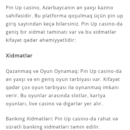
Pin Up casino, Azərbaycanın ən yaxşı kazino
səhifəsidir. Bu platforma qoşulmaq üçün pin up
giriş saytından keçə bilərsiniz. Pin Up casino-da
geniş bir xidmət təminatı var və bu xidmətlər
kifayət qədər əhəmiyyətlidir:
Xidmətlər
Qazanmaq və Oyun Oynamaq: Pin Up casino-da
ən yaxşı və en geniş oyun tərbiyası var. Kifayət
qədər çox oyun tərbiyası ilə oynanmaq imkanı
verir. Bu oyunlar arasında slotlar, kartya
oyunları, live casino və digərlər yer alır.
Banking Xidmətləri: Pin Up casino-da rahat və
sürətli banking xidmətləri təmin edilir.