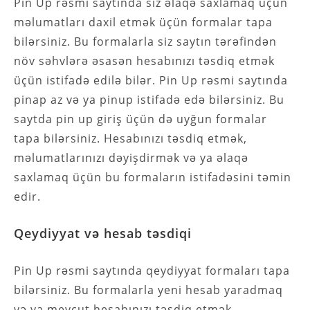
Pin Up rəsmi saytında siz əlaqə saxlamaq üçün
məlumatları daxil etmək üçün formalar tapa
bilərsiniz. Bu formalarla siz saytın tərəfindən
növ səhvlərə əsasən hesabınızı təsdiq etmək
üçün istifadə edilə bilər. Pin Up rəsmi saytında
pinap az və ya pinup istifadə edə bilərsiniz. Bu
saytda pin up giriş üçün də uyğun formalar
tapa bilərsiniz. Hesabınızı təsdiq etmək,
məlumatlarınızı dəyişdirmək və ya əlaqə
saxlamaq üçün bu formaların istifadəsini təmin
edir.
Qeydiyyat və hesab təsdiqi
Pin Up rəsmi saytında qeydiyyat formaları tapa
bilərsiniz. Bu formalarla yeni hesab yaradmaq
və ya mevcut hesabınızı təsdiq etmək