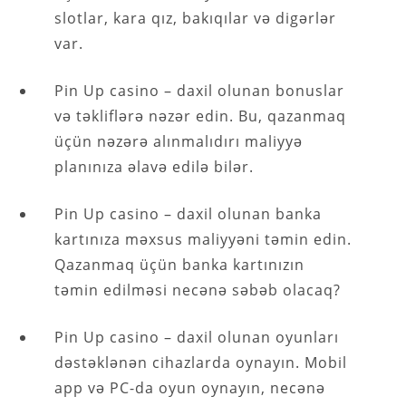
slotlar, kara qız, bakıqılar və digərlər
var.
Pin Up casino – daxil olunan bonuslar
və təkliflərə nəzər edin. Bu, qazanmaq
üçün nəzərə alınmalıdırı maliyyə
planınıza əlavə edilə bilər.
Pin Up casino – daxil olunan banka
kartınıza məxsus maliyyəni təmin edin.
Qazanmaq üçün banka kartınızın
təmin edilməsi necənə səbəb olacaq?
Pin Up casino – daxil olunan oyunları
dəstəklənən cihazlarda oynayın. Mobil
app və PC-da oyun oynayın, necənə