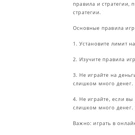
правила и стратегии, 
стратегии.
Основные правила игр
1. Установите лимит н
2. Изучите правила игр
3. Не играйте на день
слишком много денег.
4. Не играйте, если вы
слишком много денег.
Важно: играть в онлай