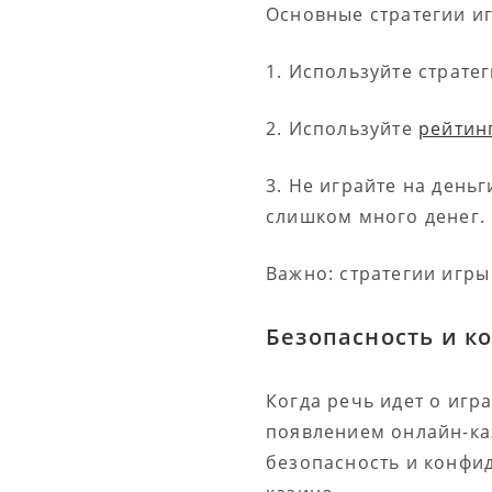
Основные стратегии иг
1. Используйте страте
2. Используйте
рейтин
3. Не играйте на день
слишком много денег.
Важно: стратегии игры
Безопасность и к
Когда речь идет о игр
появлением онлайн-ка
безопасность и конфи