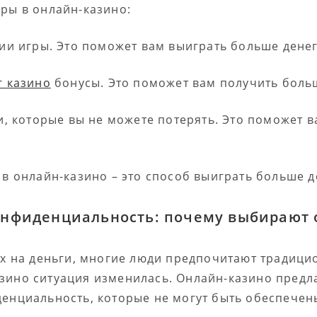
ры в онлайн-казино:
гии игры. Это поможет вам выиграть больше денег
г казино
бонусы. Это поможет вам получить боль
ги, которые вы не можете потерять. Это поможет в
 в онлайн-казино – это способ выиграть больше д
онфиденциальность: почему выбирают 
ах на деньги, многие люди предпочитают традици
зино ситуация изменилась. Онлайн-казино предл
денциальность, которые не могут быть обеспечен