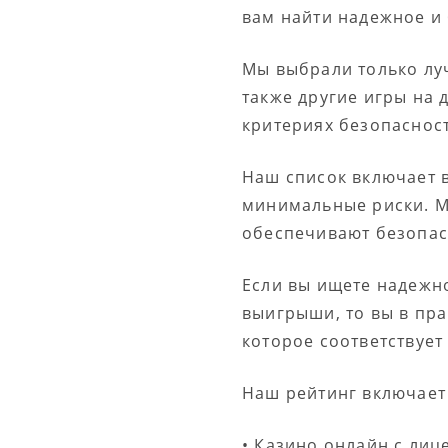
вам найти надежное и 
Мы выбрали только лу
также другие игры на д
критериях безопасност
Наш список включает в
минимальные риски. М
обеспечивают безопас
Если вы ищете надежно
выигрыши, то вы в пр
которое соответствуе
Наш рейтинг включает 
• Казино онлайн с лиц