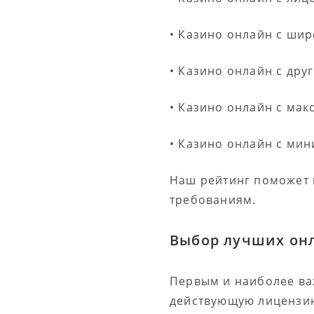
• Казино онлайн с ши
• Казино онлайн с дру
• Казино онлайн с ма
• Казино онлайн с ми
Наш рейтинг поможет 
требованиям.
Выбор лучших он
Первым и наиболее ва
действующую лицензию,