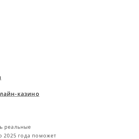
и
лайн-казино
ть реальные
о 2025 года поможет