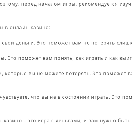
поэтому, перед началом игры, рекомендуется изуч
ы в онлайн-казино:
а свои деньги. Это поможет вам не потерять слиш
ы. Это поможет вам понять, как играть и как выиг
ги, которые вы не можете потерять. Это поможет в
 чувствуете, что вы не в состоянии играть. Это п
н-казино – это игра с деньгами, и вам нужно быт