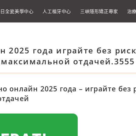
一日全瓷美學中心
人工植牙中心
三峽隱形矯正專家
治
н 2025 года играйте без риск
максимальной отдачей.3555
 онлайн 2025 года – играйте без 
отдачей