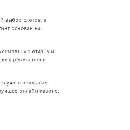
й выбор слотов, а
йтинг основан на
аксимальную отдачу и
ошую репутацию и
получать реальные
лучшее онлайн-казино,