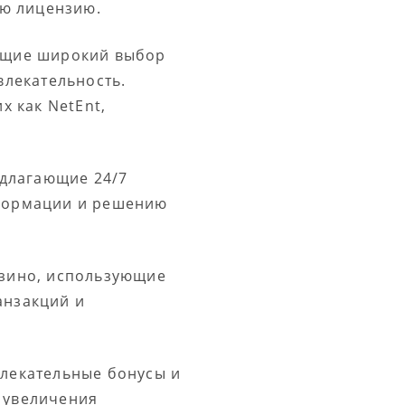
ую лицензию.
ающие широкий выбор
влекательность.
х как NetEnt,
едлагающие 24/7
нформации и решению
азино, использующие
анзакций и
влекательные бонусы и
 увеличения