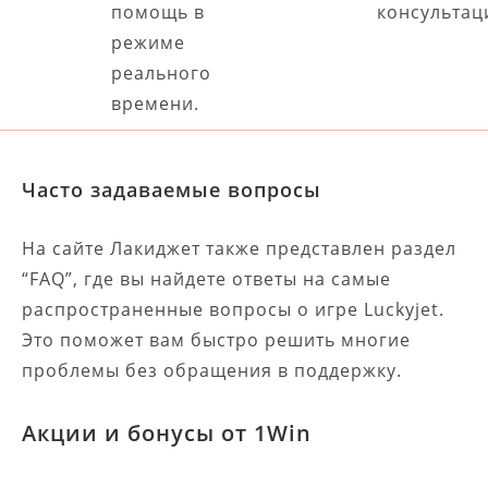
помощь в
консультац
режиме
реального
времени.
Часто задаваемые вопросы
На сайте Лакиджет также представлен раздел
“FAQ”, где вы найдете ответы на самые
распространенные вопросы о игре Luckyjet.
Это поможет вам быстро решить многие
проблемы без обращения в поддержку.
Акции и бонусы от 1Win