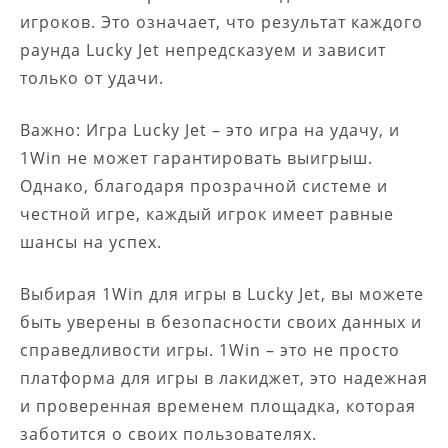
игроков. Это означает, что результат каждого
раунда Lucky Jet непредсказуем и зависит
только от удачи.
Важно: Игра Lucky Jet – это игра на удачу, и
1Win не может гарантировать выигрыш.
Однако, благодаря прозрачной системе и
честной игре, каждый игрок имеет равные
шансы на успех.
Выбирая 1Win для игры в Lucky Jet, вы можете
быть уверены в безопасности своих данных и
справедливости игры. 1Win – это не просто
платформа для игры в лакиджет, это надежная
и проверенная временем площадка, которая
заботится о своих пользователях.