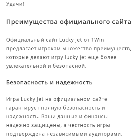
Удачи!
Преимущества официального сайта
Официальный сайт Lucky Jet от 1Win
предлагает игрокам множество преимуществ,
которые делают игру lucky jet еще более
увлекательной и безопасной.
Безопасность и надежность
Игра Lucky Jet на официальном сайте
гарантирует полную безопасность и
надежность. Ваши данные и финансы
надежно защищены, а честность игры
подтверждена независимыми аудиторами.