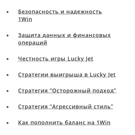
Безопасность и надежность
1Win
Защита данных и финансовых
операций
Честность игры Lucky Jet
Стратегии выигрыша в Lucky Jet
Стратегия “Осторожный подход”
Стратегия “Агрессивный стиль”
Как пополнить баланс на 1Win