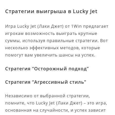
Стратегии выигрыша в Lucky Jet
Игра Lucky Jet (Лаки Джет) от 1Win предлагает
игрокам возможность выиграть крупные
суммы, используя правильные стратегии. Вот
несколько эффективных методов, которые
помогут вам увеличить шансы на успех.
Стратегия “Осторожный подход”
Стратегия “Агрессивный стиль”
Независимо от выбранной стратегии,
помните, что Lucky Jet (Лаки Джет) – это игра,
основанная на случайности, и успех зависит