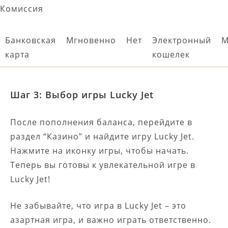
Комиссия
Банковская
Мгновенно
Нет
Электронный
М
карта
кошелек
Шаг 3: Выбор игры Lucky Jet
После пополнения баланса, перейдите в
раздел “Казино” и найдите игру Lucky Jet.
Нажмите на иконку игры, чтобы начать.
Теперь вы готовы к увлекательной игре в
Lucky Jet!
Не забывайте, что игра в Lucky Jet – это
азартная игра, и важно играть ответственно.