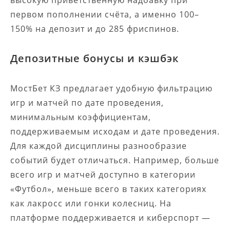
высокую приветственную надбавку при
первом пополнении счёта, а именно 100–
150% на депозит и до 285 фриспинов.
Депозитные бонусы и кэшбэк
МостБет КЗ предлагает удобную фильтрацию
игр и матчей по дате проведения,
минимальным коэффициентам,
поддерживаемым исходам и дате проведения.
Для каждой дисциплины разнообразие
событий будет отличаться. Например, больше
всего игр и матчей доступно в категории
«Футбол», меньше всего в таких категориях
как лакросс или гонки колесниц. На
платформе поддерживается и киберспорт —