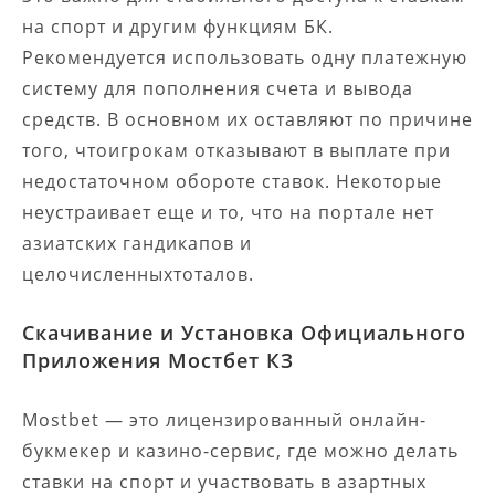
на спорт и другим функциям БК.
Рекомендуется использовать одну платежную
систему для пополнения счета и вывода
средств. В основном их оставляют по причине
того, чтоигрокам отказывают в выплате при
недостаточном обороте ставок. Некоторые
неустраивает еще и то, что на портале нет
азиатских гандикапов и
целочисленныхтоталов.
Скачивание и Установка Официального
Приложения Мостбет КЗ
Mostbet — это лицензированный онлайн-
букмекер и казино-сервис, где можно делать
ставки на спорт и участвовать в азартных