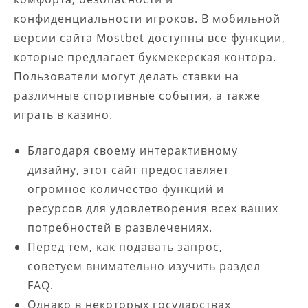
конфиденциальности игроков. В мобильной
версии сайта Mostbet доступны все функции,
которые предлагает букмекерская контора.
Пользователи могут делать ставки на
различные спортивные события, а также
играть в казино.
Благодаря своему интерактивному
дизайну, этот сайт предоставляет
огромное количество функций и
ресурсов для удовлетворения всех ваших
потребностей в развлечениях.
Перед тем, как подавать запрос,
советуем внимательно изучить раздел
FAQ.
Однако в некоторых государствах