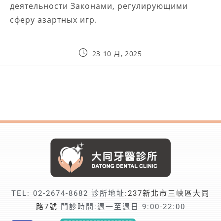
деятельности Законами, регулирующими
сферу азартных игр.
23 10 月, 2025
TEL:
02-2674-8682
診所地址:
237新北市三峽區大同
路7號
門診時間:週一至週日 9:00-22:00
F