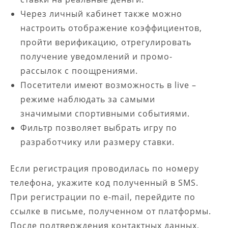
Через личный кабинет также можно
настроить отображение коэффициентов,
пройти верификацию, отрегулировать
получение уведомлений и промо-
рассылок с поощрениями.
Посетители имеют возможность в live –
режиме наблюдать за самыми
значимыми спортивными событиями.
Фильтр позволяет выбрать игру по
разработчику или размеру ставки.
Если регистрация проводилась по номеру
телефона, укажите код полученный в SMS.
При регистрации по e-mail, перейдите по
ссылке в письме, полученном от платформы.
После подтверждения контактных данных,