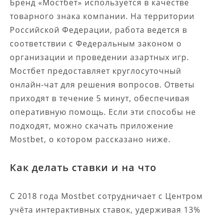
Бренд «Мостбет» используется в качестве
товарного знака компании. На территории
Российской Федерации, работа ведется в
соответствии с Федеральным законом о
организации и проведении азартных игр.
Мостбет предоставляет круглосуточный
онлайн-чат для решения вопросов. Ответы
приходят в течение 5 минут, обеспечивая
оперативную помощь. Если эти способы не
подходят, можно скачать приложение
Mostbet, о котором рассказано ниже.
Как делать ставки и на что
С 2018 года Mostbet сотрудничает с Центром
учёта интерактивных ставок, удерживая 13%