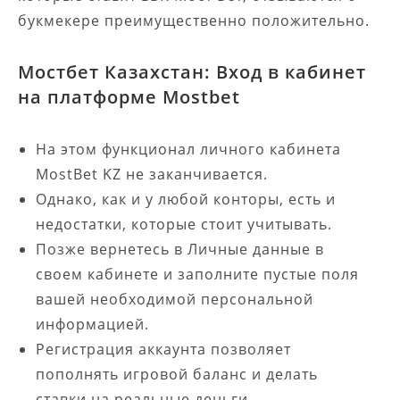
букмекере преимущественно положительно.
Мостбет Казахстан: Вход в кабинет
на платформе Mostbet
На этом функционал личного кабинета
MostBet KZ не заканчивается.
Однако, как и у любой конторы, есть и
недостатки, которые стоит учитывать.
Позже вернетесь в Личные данные в
своем кабинете и заполните пустые поля
вашей необходимой персональной
информацией.
Регистрация аккаунта позволяет
пополнять игровой баланс и делать
ставки на реальные деньги.