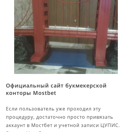
Официальный сайт букмекерской
конторы Mostbet
Если пользователь уже проходил эту
процедуру, достаточно просто привязать
аккаунт в Мостбет и учетной записи ЦУПИС.