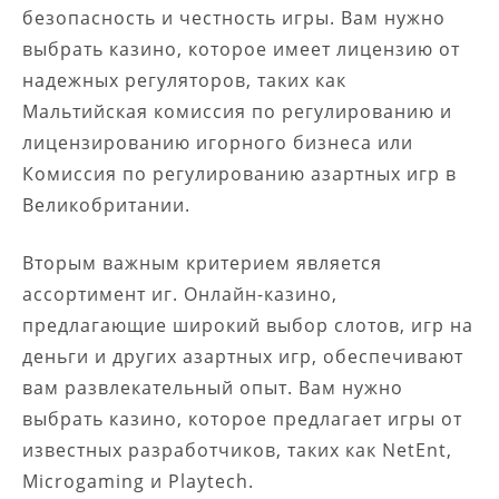
безопасность и честность игры. Вам нужно
выбрать казино, которое имеет лицензию от
надежных регуляторов, таких как
Мальтийская комиссия по регулированию и
лицензированию игорного бизнеса или
Комиссия по регулированию азартных игр в
Великобритании.
Вторым важным критерием является
ассортимент иг. Онлайн-казино,
предлагающие широкий выбор слотов, игр на
деньги и других азартных игр, обеспечивают
вам развлекательный опыт. Вам нужно
выбрать казино, которое предлагает игры от
известных разработчиков, таких как NetEnt,
Microgaming и Playtech.