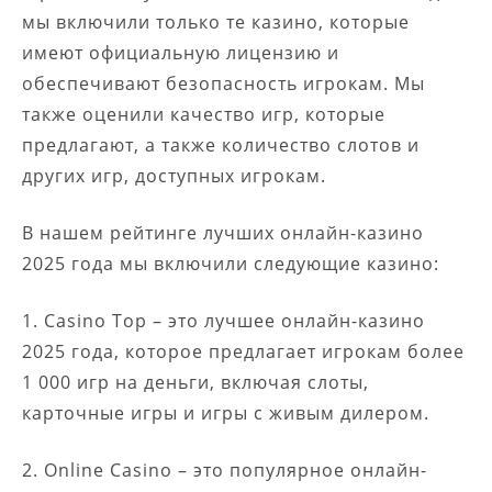
мы включили только те казино, которые
имеют официальную лицензию и
обеспечивают безопасность игрокам. Мы
также оценили качество игр, которые
предлагают, а также количество слотов и
других игр, доступных игрокам.
В нашем рейтинге лучших онлайн-казино
2025 года мы включили следующие казино:
1. Casino Top – это лучшее онлайн-казино
2025 года, которое предлагает игрокам более
1 000 игр на деньги, включая слоты,
карточные игры и игры с живым дилером.
2. Online Casino – это популярное онлайн-